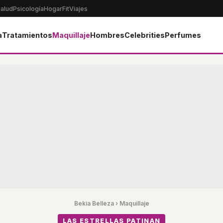
alud
Psicología
Hogar
Fit
Viajes
a
Tratamientos
Maquillaje
Hombres
Celebrities
Perfumes
Bekia Belleza
›
Maquillaje
LAS ESTRELLAS PATINAN