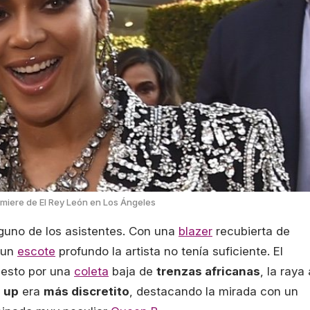
miere de El Rey León en Los Ángeles
nguno de los asistentes. Con una
blazer
recubierta de
 un
escote
profundo la artista no tenía suficiente. El
uesto por una
coleta
baja de
trenzas africanas
, la raya 
 up
era
más discretito
, destacando la mirada con un