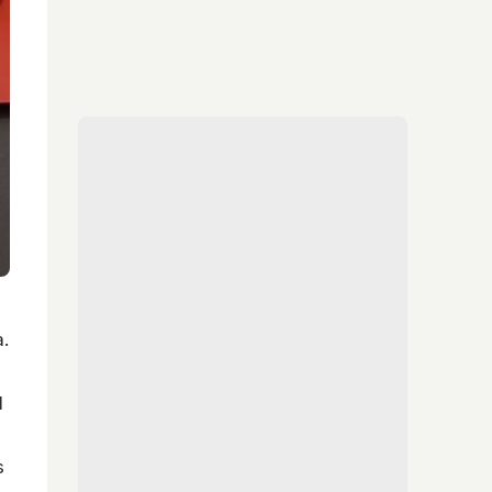
.
l
s