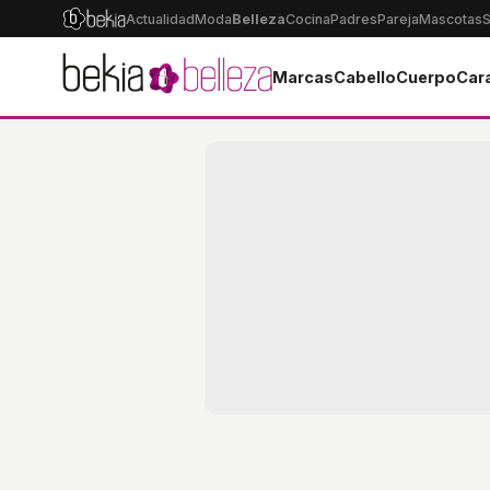
Actualidad
Moda
Belleza
Cocina
Padres
Pareja
Mascotas
S
Marcas
Cabello
Cuerpo
Car