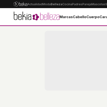
Actualidad
Moda
Belleza
Cocina
Padres
Pareja
Mascotas
S
Marcas
Cabello
Cuerpo
Car