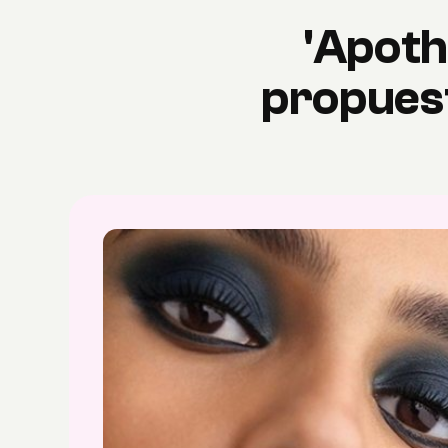
'Apothe
propuest