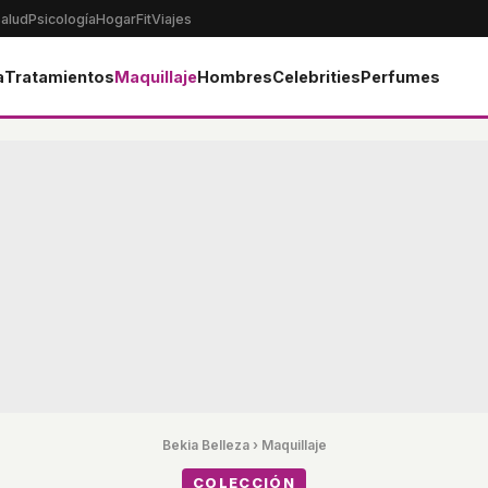
alud
Psicología
Hogar
Fit
Viajes
a
Tratamientos
Maquillaje
Hombres
Celebrities
Perfumes
Bekia Belleza
›
Maquillaje
COLECCIÓN