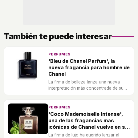
También te puede interesar
PERFUMES
'Bleu de Chanel Parfum', la
nueva fragancia para hombre de
Chanel
La firma de belleza lanza una nueva
interpretación más concentrada de su
fragancia masculina que nació en 2010
como Eau de Toilette y se presentó en
forma de Eau de Parfum en 2014.
PERFUMES
'Coco Mademoiselle Intense',
una de las fragancias mas
icónicas de Chanel vuelve en su
reedición más especial
La firma de lujo ha querido lanzar al