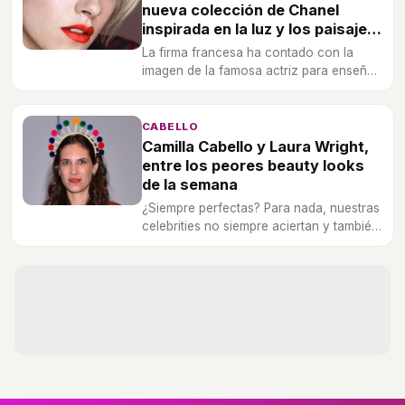
nueva colección de Chanel
inspirada en la luz y los paisajes
de California
La firma francesa ha contado con la
imagen de la famosa actriz para enseñar
al mundo su nueva y elegante línea de
productos.
CABELLO
Camilla Cabello y Laura Wright,
entre los peores beauty looks
de la semana
¿Siempre perfectas? Para nada, nuestras
celebrities no siempre aciertan y también
comenten atroces despropósitos
estilísticos.