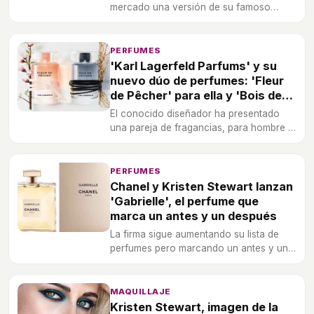
mercado una versión de su famoso
perfume y se presenta como una
reinvención más profunda del aroma
original.
PERFUMES
'Karl Lagerfeld Parfums' y su
nuevo dúo de perfumes: 'Fleur
de Pêcher' para ella y 'Bois de
Vétiver' para él
El conocido diseñador ha presentado
una pareja de fragancias, para hombre y
mujer, especialmente armadas para ser
elegantes y sutiles.
PERFUMES
Chanel y Kristen Stewart lanzan
'Gabrielle', el perfume que
marca un antes y un después
La firma sigue aumentando su lista de
perfumes pero marcando un antes y un
después. Un punto de inflexión para
renovarse, pero sin cambiar de
embajadora.
MAQUILLAJE
Kristen Stewart, imagen de la