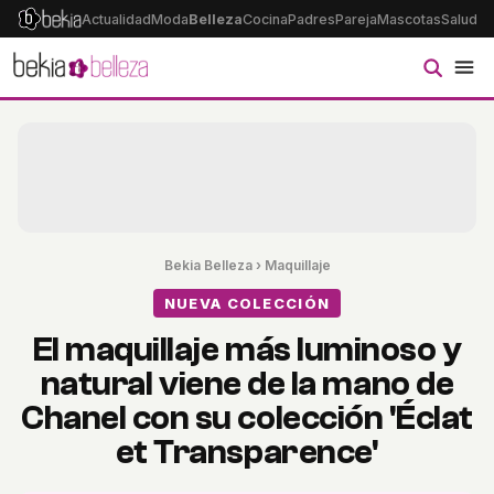
Actualidad
Moda
Belleza
Cocina
Padres
Pareja
Mascotas
Salud
Ps
Bekia Belleza
›
Maquillaje
NUEVA COLECCIÓN
El maquillaje más luminoso y
natural viene de la mano de
Chanel con su colección 'Éclat
et Transparence'