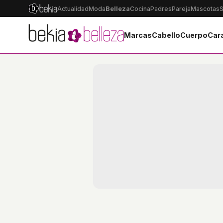
Actualidad
Moda
Belleza
Cocina
Padres
Pareja
Mascotas
S
Marcas
Cabello
Cuerpo
Car