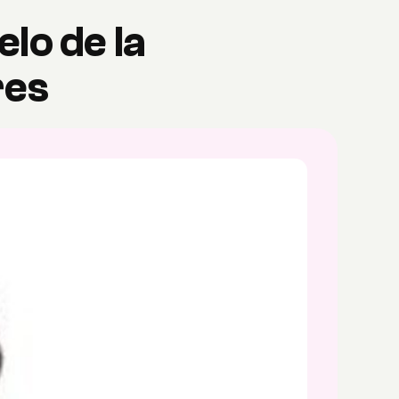
lo de la
res