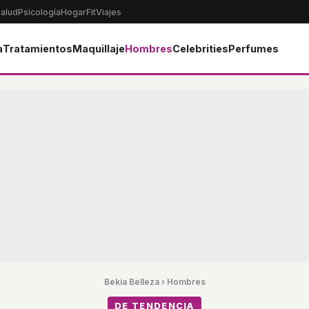
alud
Psicología
Hogar
Fit
Viajes
a
Tratamientos
Maquillaje
Hombres
Celebrities
Perfumes
Bekia Belleza
›
Hombres
DE TENDENCIA