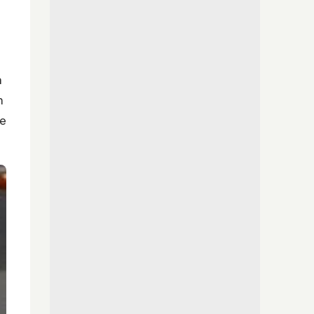
n
n
se