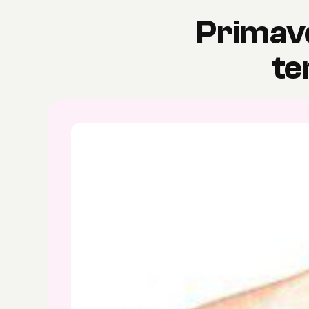
Primave
te