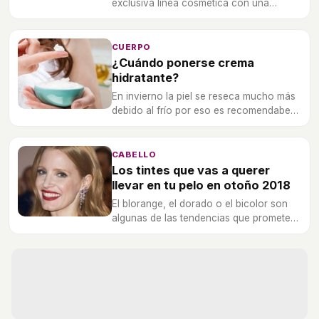
exclusiva línea cosmética con una
selección de tres productos para
maquillar los ojos y los labios.
CUERPO
¿Cuándo ponerse crema
hidratante?
En invierno la piel se reseca mucho más
debido al frío por eso es recomendabe
asistir a un dermatólogo para ver que
tipo de crema es mejor para nuestra piel.
CABELLO
Los tintes que vas a querer
llevar en tu pelo en otoño 2018
El blorange, el dorado o el bicolor son
algunas de las tendencias que prometen
arrasar en otoño de 2018.