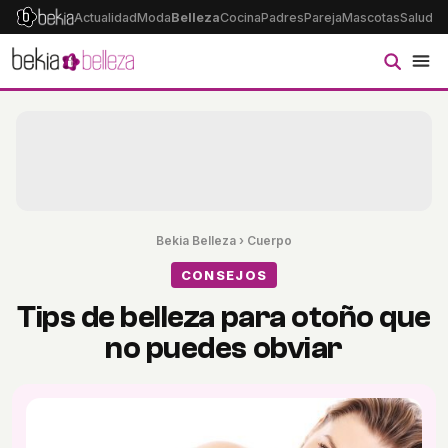
Actualidad
Moda
Belleza
Cocina
Padres
Pareja
Mascotas
Salud
Ps
Bekia Belleza
›
Cuerpo
CONSEJOS
Tips de belleza para otoño que
no puedes obviar