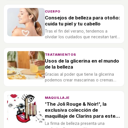
capeados sin olvidar las mechas
balayage.
CUERPO
Consejos de belleza para otoño:
cuida tu piel y tu cabello
Tras el fin del verano, tendemos a
olvidar los cuidados que necesitan tanto
la piel como el cabello. Apunta estos
consejos para mantener ambos sanos y
revitalizados.
TRATAMIENTOS
Usos de la glicerina en el mundo
de la belleza
Gracias al poder que tiene la glicerina
podemos crear mascarinas o cremas
suavizantes que son muy beneficiosas
para nuestro cuerpo y cuidados diarios.
MAQUILLAJE
'The Joli Rouge & Noir!', la
exclusiva colección de
maquillaje de Clarins para este
otoño 2018
La firma de belleza presenta una