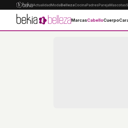
Actualidad
Moda
Belleza
Cocina
Padres
Pareja
Mascotas
S
Marcas
Cabello
Cuerpo
Car