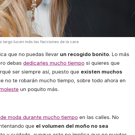
o largo lucen más las facciones de la cara
lica que no puedas llevar
un recogido bonito
. Lo más
ero debas
dedicarles mucho tiempo
si quieres que
orqué ser siempre así, puesto que
existen muchos
que no te robarán mucho tiempo, sobre todo ahora en
 moleste
un poquito más.
 de moda durante mucho tiempo
en las calles. No
 intentando que
el volumen del moño no sea
nte y cuidado, aunque esto no implica que no puedas