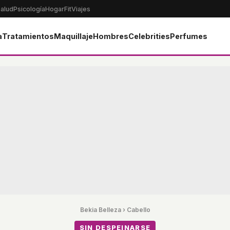
alud
Psicología
Hogar
Fit
Viajes
a
Tratamientos
Maquillaje
Hombres
Celebrities
Perfumes
Bekia Belleza
›
Cabello
SIN DESPEINARSE