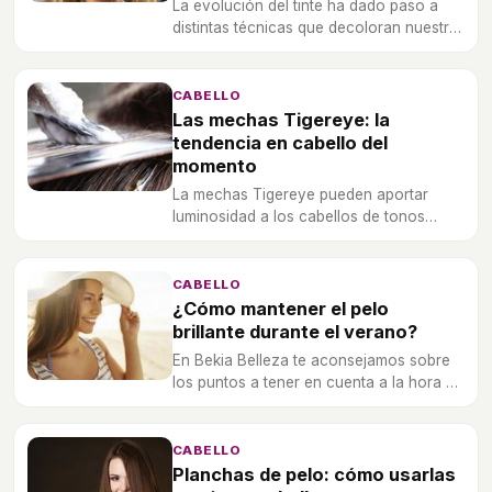
La evolución del tinte ha dado paso a
distintas técnicas que decoloran nuestro
cabello de una manera más natural y
original.
CABELLO
Las mechas Tigereye: la
tendencia en cabello del
momento
La mechas Tigereye pueden aportar
luminosidad a los cabellos de tonos
castaños pero, si se hacen mal, el
resultado puede llegar a ser desastroso.
CABELLO
¿Cómo mantener el pelo
brillante durante el verano?
En Bekia Belleza te aconsejamos sobre
los puntos a tener en cuenta a la hora de
lucir un cabello sano en verano.
CABELLO
Planchas de pelo: cómo usarlas