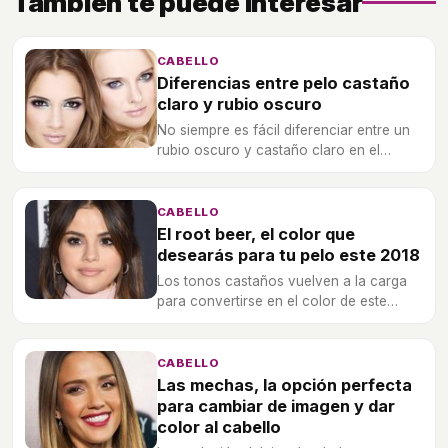
También te puede interesar
CABELLO
Diferencias entre pelo castaño
claro y rubio oscuro
No siempre es fácil diferenciar entre un
rubio oscuro y castaño claro en el
cabello. Descubre algunos trucos para
reconocer enseguida si es un tono de
color u otro.
CABELLO
El root beer, el color que
desearás para tu pelo este 2018
Los tonos castaños vuelven a la carga
para convertirse en el color de este
2018. Una tonalidad adaptable a todos
los cabellos.
CABELLO
Las mechas, la opción perfecta
para cambiar de imagen y dar
color al cabello