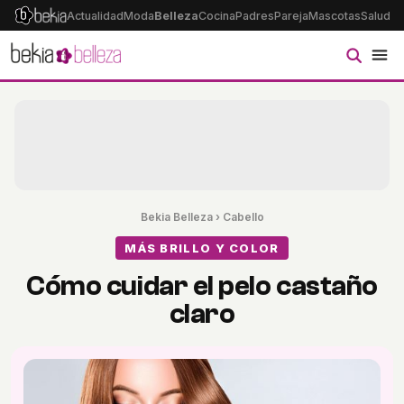
Actualidad
Moda
Belleza
Cocina
Padres
Pareja
Mascotas
Salud
Ps
Bekia Belleza
›
Cabello
MÁS BRILLO Y COLOR
Cómo cuidar el pelo castaño
claro