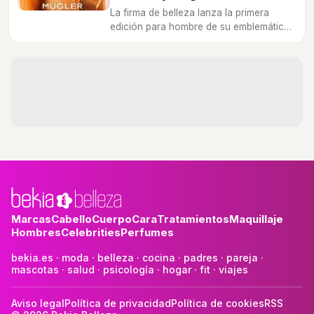
La firma de belleza lanza la primera
edición para hombre de su emblemática
fragancia femenina de 2005.
Marcas
Cabello
Cuerpo
Cara
Tratamientos
Maquillaje
Hombres
Celebrities
Perfumes
bekia.es
·
moda
·
belleza
·
cocina
·
padres
·
pareja
·
mascotas
·
salud
·
psicología
·
hogar
·
fit
·
viajes
Aviso legal
Política de privacidad
Política de cookies
RSS