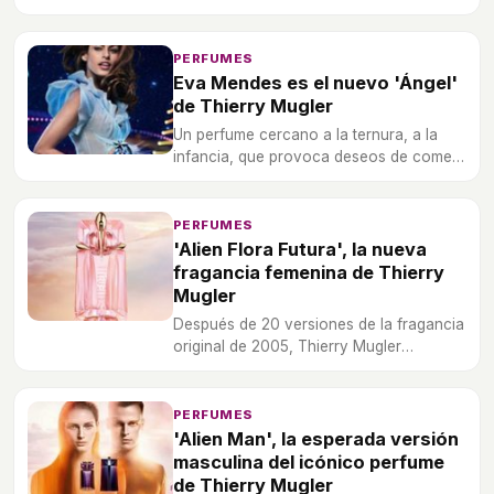
fragancias para este verano.
PERFUMES
Eva Mendes es el nuevo 'Ángel'
de Thierry Mugler
Un perfume cercano a la ternura, a la
infancia, que provoca deseos de comer
a la persona a la que se ama.
PERFUMES
'Alien Flora Futura', la nueva
fragancia femenina de Thierry
Mugler
Después de 20 versiones de la fragancia
original de 2005, Thierry Mugler
presenta un nuevo perfume para mujer
tras el lanzamiento de la primera
fragancia femenina.
PERFUMES
'Alien Man', la esperada versión
masculina del icónico perfume
de Thierry Mugler