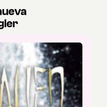
 nueva
gler