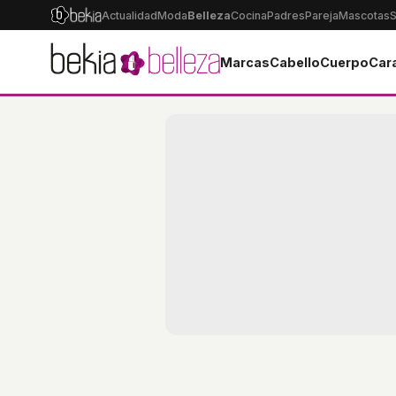
Actualidad
Moda
Belleza
Cocina
Padres
Pareja
Mascotas
S
Marcas
Cabello
Cuerpo
Car