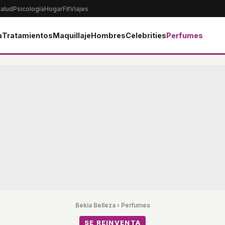
alud
Psicología
Hogar
Fit
Viajes
a
Tratamientos
Maquillaje
Hombres
Celebrities
Perfumes
Bekia Belleza
›
Perfumes
SE REINVENTA