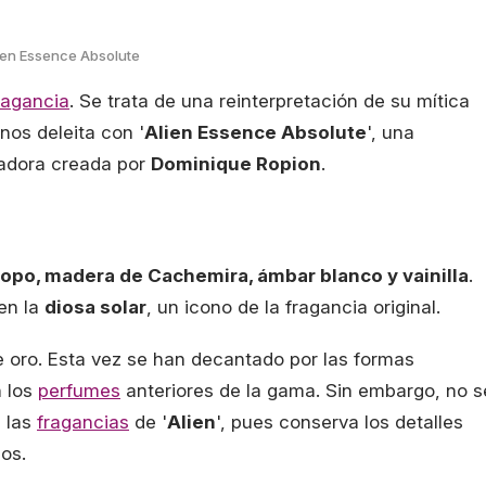
ien Essence Absolute
ragancia
. Se trata de una reinterpretación de su mítica
nos deleita con '
Alien Essence Absolute
', una
ladora creada por
Dominique Ropion
.
ropo, madera de Cachemira, ámbar blanco y vainilla
.
en la
diosa solar
, un icono de la fragancia original.
e oro. Esta vez se han decantado por las formas
n los
perfumes
anteriores de la gama. Sin embargo, no s
e las
fragancias
de '
Alien
', pues conserva los detalles
os.