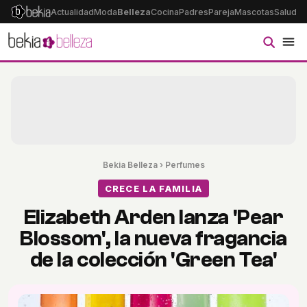
Actualidad
Moda
Belleza
Cocina
Padres
Pareja
Mascotas
Salud
Ps
Bekia Belleza
›
Perfumes
CRECE LA FAMILIA
Elizabeth Arden lanza 'Pear
Blossom', la nueva fragancia
de la colección 'Green Tea'