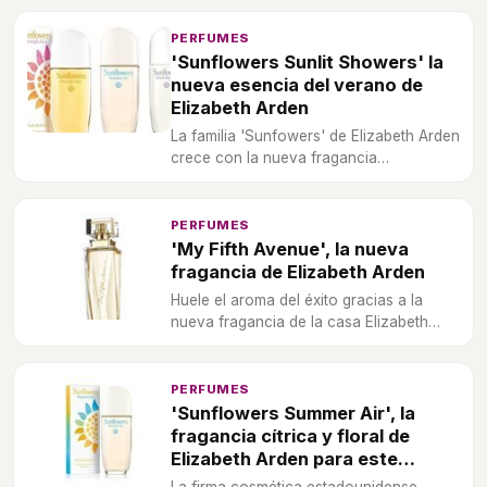
PERFUMES
'Sunflowers Sunlit Showers' la
nueva esencia del verano de
Elizabeth Arden
La familia 'Sunfowers' de Elizabeth Arden
crece con la nueva fragancia
'Sunflowers Sunlit Showers', un perfume
que recoge el aroma del verano.
PERFUMES
'My Fifth Avenue', la nueva
fragancia de Elizabeth Arden
Huele el aroma del éxito gracias a la
nueva fragancia de la casa Elizabeth
Arden 'My Fifth Avenue'.
PERFUMES
'Sunflowers Summer Air', la
fragancia cítrica y floral de
Elizabeth Arden para este
verano 2018