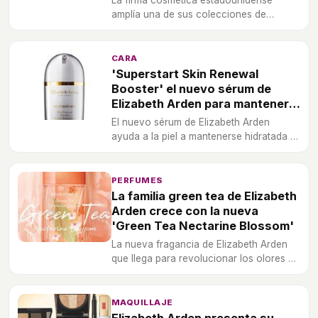
La firma cosmética estadounidense
amplía una de sus colecciones de
fragancias más emblemática con un
nuevo lanzamiento para este verano
2018.
CARA
'Superstart Skin Renewal
Booster' el nuevo sérum de
Elizabeth Arden para mantener
la piel joven
El nuevo sérum de Elizabeth Arden
ayuda a la piel a mantenerse hidratada y
a auto repararse.
PERFUMES
La familia green tea de Elizabeth
Arden crece con la nueva
'Green Tea Nectarine Blossom'
La nueva fragancia de Elizabeth Arden
que llega para revolucionar los olores de
este verano.
MAQUILLAJE