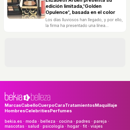
Elizabeth Arden presenta su
edición limitada,'Golden
Opulence', basada en el color
Los días lluviosos han llegado, y por ello,
la firma ha presentado una línea
centrada en la iluminación del maquillaje.
Marcas
Cabello
Cuerpo
Cara
Tratamientos
Maquillaje
Hombres
Celebrities
Perfumes
bekia.es
·
moda
·
belleza
·
cocina
·
padres
·
pareja
·
mascotas
·
salud
·
psicología
·
hogar
·
fit
·
viajes