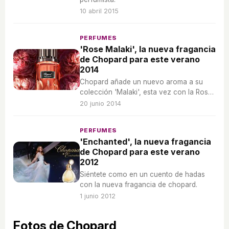
10 abril 2015
PERFUMES
'Rose Malaki', la nueva fragancia
de Chopard para este verano
2014
Chopard añade un nuevo aroma a su
colección 'Malaki', esta vez con la Rosa
de Damasco como elemento
20 junio 2014
protagonista.
PERFUMES
'Enchanted', la nueva fragancia
de Chopard para este verano
2012
Siéntete como en un cuento de hadas
con la nueva fragancia de chopard.
1 junio 2012
Fotos de Chopard