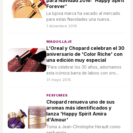
para Navidad 2016: 'Happy Spirit
Forever'
La lujosa marca ha sacado al mercado
para estas Navidades una nueva
fragancia que incluye un diseño
1 diciembre 2016
exclusivo y elegante.
MAQUILLAJE
L'Oreal y Chopard celebran el 30
aniversario de 'Color Riche' con
una edición muy especial
"Para celebrar los 30 años, adornamos
esta icónica barra de labios con oro
rosa y espinela roja".
31 mayo 2015
PERFUMES
Chopard renueva uno de sus
aromas más identificados y
lanza 'Happy Spirit Amira
d'Amour'
Toma a Jean-Christophe Herault como
perfumista.