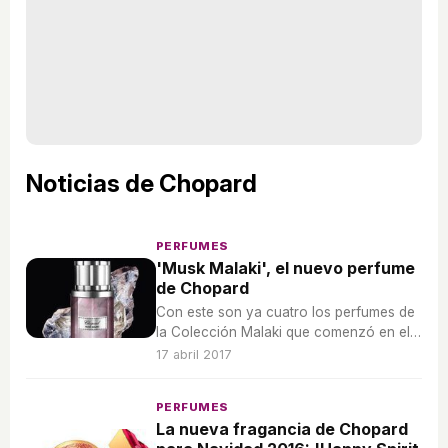
Noticias de Chopard
PERFUMES
'Musk Malaki', el nuevo perfume
de Chopard
Con este son ya cuatro los perfumes de
la Colección Malaki que comenzó en el
año 2014 con 'Rose Malaki'.
17 abril 2017
PERFUMES
La nueva fragancia de Chopard