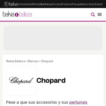
Actualidad
Moda
Belleza
Cocina
Padres
Pareja
Mascotas
Salud
Ps
Bekia Belleza
›
Marcas
› Chopard
Chopard
Pese a que sus accesorios y sus
perfumes