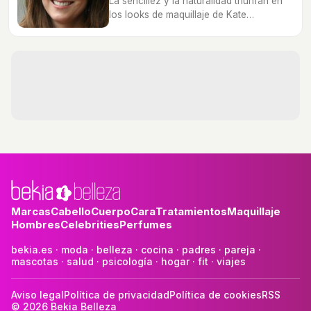
La sencillez y la naturalidad triunfan en
los looks de maquillaje de Kate
Middleton, analizamos todos sus trucos.
Marcas
Cabello
Cuerpo
Cara
Tratamientos
Maquillaje
Hombres
Celebrities
Perfumes
bekia.es
·
moda
·
belleza
·
cocina
·
padres
·
pareja
·
mascotas
·
salud
·
psicología
·
hogar
·
fit
·
viajes
Aviso legal
Política de privacidad
Política de cookies
RSS
© 2026 Bekia Belleza