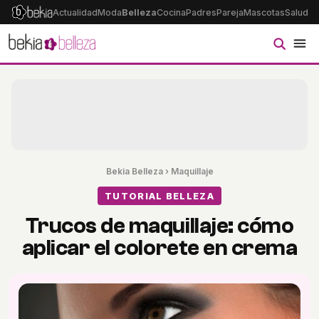
Actualidad
Moda
Belleza
Cocina
Padres
Pareja
Mascotas
Salud
Ps
Bekia Belleza
›
Maquillaje
TUTORIAL BELLEZA
Trucos de maquillaje: cómo
aplicar el colorete en crema