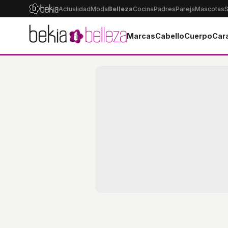
Actualidad
Moda
Belleza
Cocina
Padres
Pareja
Mascotas
S
Marcas
Cabello
Cuerpo
Car