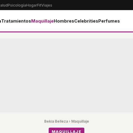
alud
Psicología
Hogar
Fit
Viajes
a
Tratamientos
Maquillaje
Hombres
Celebrities
Perfumes
Bekia Belleza
›
Maquillaje
MAQUILLAJE