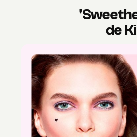
'Sweethea
de K