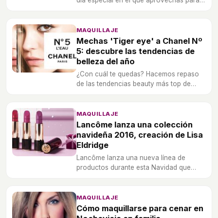
maquillarte más que de costumbre, hay 5
errores muy comunes que tienes que
evitar.
MAQUILLAJE
Mechas 'Tiger eye' a Chanel Nº
5: descubre las tendencias de
belleza del año
¿Con cuál te quedas? Hacemos repaso
de las tendencias beauty más top de
2016.
MAQUILLAJE
Lancôme lanza una colección
navideña 2016, creación de Lisa
Eldridge
Lancôme lanza una nueva línea de
productos durante esta Navidad que
incluye novedades en sus esmaltes,
sombras de ojos o labiales.
MAQUILLAJE
Cómo maquillarse para cenar en