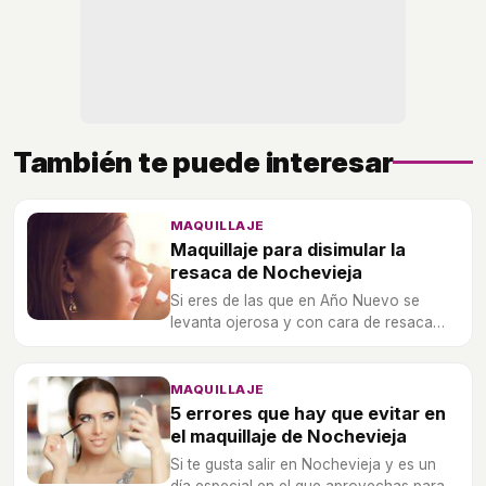
También te puede interesar
MAQUILLAJE
Maquillaje para disimular la
resaca de Nochevieja
Si eres de las que en Año Nuevo se
levanta ojerosa y con cara de resaca
después de la fiesta de Nochevieja,
aprende algunos trucos para disimular la
mala cara.
MAQUILLAJE
5 errores que hay que evitar en
el maquillaje de Nochevieja
Si te gusta salir en Nochevieja y es un
día especial en el que aprovechas para