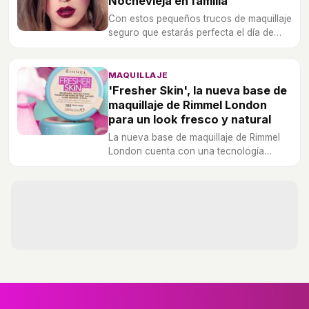
Nochevieja en familia
Con estos pequeños trucos de maquillaje
seguro que estarás perfecta el día de
Nochevieja y que tu familia no dudará en
decirte lo guapa y favorecida que vas.
MAQUILLAJE
'Fresher Skin', la nueva base de
maquillaje de Rimmel London
para un look fresco y natural
La nueva base de maquillaje de Rimmel
London cuenta con una tecnología
'quick break' que la transforma de gel a
crema al contacto con el rostro.