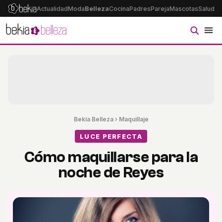
Actualidad
Moda
Belleza
Cocina
Padres
Pareja
Mascotas
Salud
Ps
Bekia Belleza
›
Maquillaje
LUCE PERFECTA
Cómo maquillarse para la
noche de Reyes