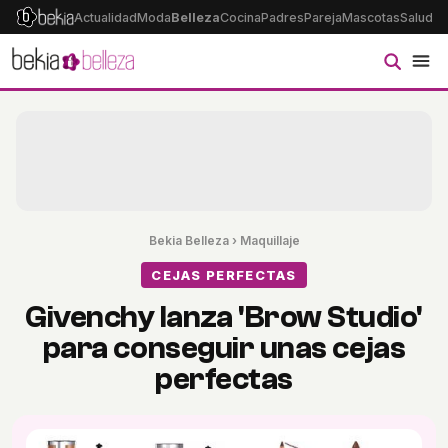
Actualidad
Moda
Belleza
Cocina
Padres
Pareja
Mascotas
Salud
Ps
Bekia Belleza
›
Maquillaje
CEJAS PERFECTAS
Givenchy lanza 'Brow Studio'
para conseguir unas cejas
perfectas