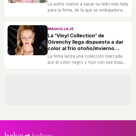
La actriz vuelve a sacar su lado más lady
para la firma, de la que es embajadora
desde hace dos años.
MAQUILLAJE
La 'Vinyl Collection' de
Givenchy llega dispuesta a dar
color al frío otoño/invierno
2015/2016
La firma lanza una colección marcada
por el color negro y rojo con ese toque
vibrante del vinilo.