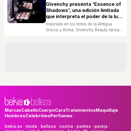
Givenchy presenta 'Essence of
Shadows', una edición limitada
que interpreta el poder de la luz
y las sombras
Inspirada en los tintes de la Antigua
Grecia y Roma, Givenchy Beauty lanza
'Essence of Shadows'. Una colección
con tintes emblemáticos que rinde
homenaje al pasado y presente de la
casa de modas.
Marcas
Cabello
Cuerpo
Cara
Tratamientos
Maquillaje
Hombres
Celebrities
Perfumes
bekia.es
·
moda
·
belleza
·
cocina
·
padres
·
pareja
·