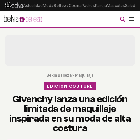
Actualidad
Moda
Belleza
Cocina
Padres
Pareja
Mascotas
Salud
Ps
Bekia Belleza
›
Maquillaje
EDICIÓN COUTURE
Givenchy lanza una edición
limitada de maquillaje
inspirada en su moda de alta
costura