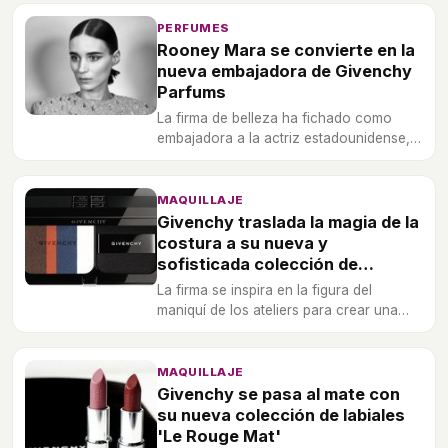
PERFUMES
Rooney Mara se convierte en la
nueva embajadora de Givenchy
Parfums
La firma de belleza ha fichado como
embajadora a la actriz estadounidense,
que será la imagen de un nuevo
perfume, cuyo lanzamiento está previsto
para el próximo otoño 2018.
MAQUILLAJE
Givenchy traslada la magia de la
costura a su nueva y
sofisticada colección de
maquillaje 'Couture Outlines'
La firma se inspira en la figura del
maniquí de los ateliers para crear una
línea en la que todo el protagonismo se
lo lleva una peculiar paleta de sombras.
MAQUILLAJE
Givenchy se pasa al mate con
su nueva colección de labiales
'Le Rouge Mat'