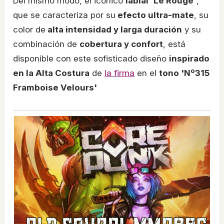
Del mismo modo, el icónico
labial 'Le Rouge'
,
que se caracteriza por su
efecto ultra-mate
, su
color de
alta intensidad y larga duración
y su
combinación de
cobertura y confort
, está
disponible con este sofisticado diseño
inspirado
en la Alta Costura
de
la firma
en el
tono 'Nº315
Framboise Velours'