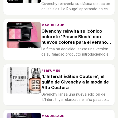
Givenchy reinventa su clásica colección
de labiales 'Le Rouge' apostando en esta
ocasión por un acabado mate.
MAQUILLAJE
Givenchy reinvita su icónico
colorete 'Prisme Blush' con
nuevos colores para el verano
2017
La firma ha decidido lanzar una versión
de su famoso producto introduciéndole
nuevos tonos más idóneos para la
primavera y el verano.
PERFUMES
'L'Interdit Édition Couture', el
guiño de Givenchy a la moda de
Alta Costura
Givenchy lanza una nueva edición de
'L'Interdit' ya relanzada el año pasado
2018 para celebrar la belleza de la moda
parisina de la Alta Costura.
MAQUILLAJE