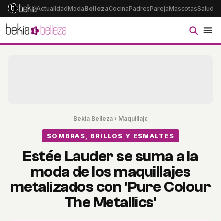
Actualidad
Moda
Belleza
Cocina
Padres
Pareja
Mascotas
Salud
Ps
Bekia Belleza
›
Maquillaje
SOMBRAS, BRILLOS Y ESMALTES
Estée Lauder se suma a la
moda de los maquillajes
metalizados con 'Pure Colour
The Metallics'