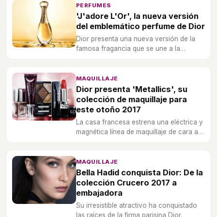
críticas.
PERFUMES
'J'adore L'Or', la nueva versión
del emblemático perfume de Dior
Dior presenta una nueva versión de la
famosa fragancia que se une a la
emblemática línea de perfumes 'J'adore
Collection'.
MAQUILLAJE
Dior presenta 'Metallics', su
colección de maquillaje para
este otoño 2017
La casa francesa estrena una eléctrica y
magnética línea de maquillaje de cara a
la nueva estación del año.
MAQUILLAJE
Bella Hadid conquista Dior: De la
colección Crucero 2017 a
embajadora
Su irresistible atractivo ha conquistado
las raíces de la firma parisina Dior.