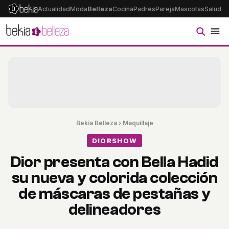
Actualidad
Moda
Belleza
Cocina
Padres
Pareja
Mascotas
Salud
Ps
Bekia Belleza
›
Maquillaje
DIORSHOW
Dior presenta con Bella Hadid
su nueva y colorida colección
de máscaras de pestañas y
delineadores