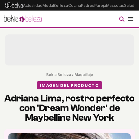
Actualidad
Moda
Belleza
Cocina
Padres
Pareja
Mascotas
Salud
Ps
Bekia Belleza
›
Maquillaje
IMAGEN DEL PRODUCTO
Adriana Lima, rostro perfecto
con 'Dream Wonder' de
Maybelline New York