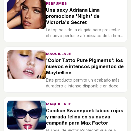
PERFUMES
Una sexy Adriana Lima
promociona 'Night' de
Victoria's Secret
La top ha sido la elegida para presentar
el nuevo perfume afrodisiaco de la firma
de lencería.
MAQUILLAJE
'Color Tatto Pure Pigments': los
nuevos e intensos pigmentos de
Maybelline
Este producto permite un acabado más
duradero e intenso disponible en doce
tonalidades.
MAQUILLAJE
Candice Swanepoel: labios rojos
y mirada felina en su nueva
campaña para Max Factor
El ángel de Victoria's Secret vuelve a