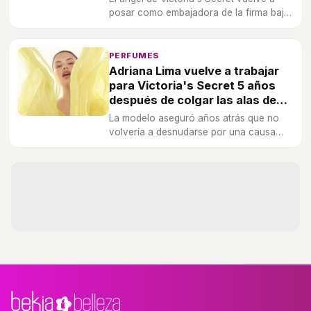
posar como embajadora de la firma bajo
unas grandes gafas de sol.
PERFUMES
Adriana Lima vuelve a trabajar
para Victoria's Secret 5 años
después de colgar las alas de
ángel
La modelo aseguró años atrás que no
volvería a desnudarse por una causa
vacía. Y no lo ha hecho, pero el cambio
de dirección en la firma le ha hecho
volver al Olimpo.