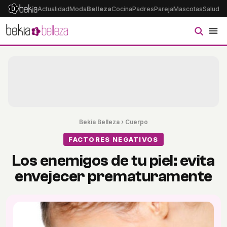
Actualidad
Moda
Belleza
Cocina
Padres
Pareja
Mascotas
Salud
Ps
Bekia Belleza
›
Cuerpo
FACTORES NEGATIVOS
Los enemigos de tu piel: evita
envejecer prematuramente