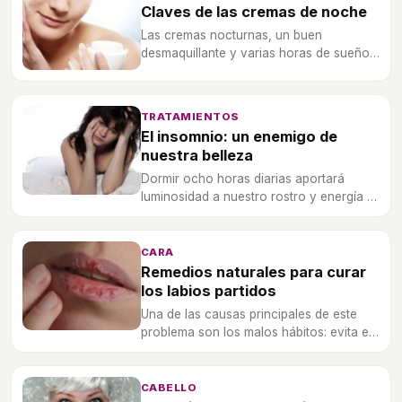
Claves de las cremas de noche
Las cremas nocturnas, un buen
desmaquillante y varias horas de sueño,
son las claves vitales para una buena
hidratación de la piel.
TRATAMIENTOS
El insomnio: un enemigo de
nuestra belleza
Dormir ocho horas diarias aportará
luminosidad a nuestro rostro y energía a
nuestro cuerpo.
CARA
Remedios naturales para curar
los labios partidos
Una de las causas principales de este
problema son los malos hábitos: evita el
alcohol y el tabaco, hidrátate y
aliméntate adecudamente.
CABELLO