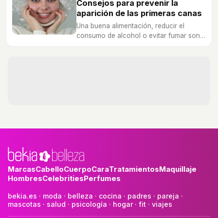
Consejos para prevenir la
aparición de las primeras canas
Una buena alimentación, reducir el
consumo de alcohol o evitar fumar son
algunos de los aspectos más
importantes.
Marcas
Cabello
Cuerpo
Cara
Tratamientos
Maquillaje
Hombres
Celebrities
Perfumes
bekia.es
·
moda
·
belleza
·
cocina
·
padres
·
pareja
·
mascotas
·
salud
·
psicología
·
hogar
·
fit
·
viajes