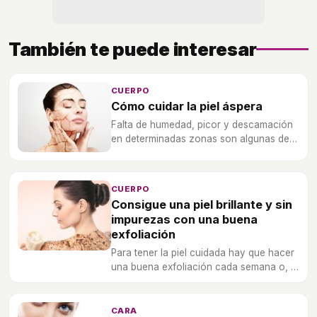
También te puede interesar
CUERPO
Cómo cuidar la piel áspera
Falta de humedad, picor y descamación
en determinadas zonas son algunas de
las manifestaciones de la piel seca. Para
lucir una piel brillante y evitar la
sequedad, hidratar y proteger son las
CUERPO
claves.
Consigue una piel brillante y sin
impurezas con una buena
exfoliación
Para tener la piel cuidada hay que hacer
una buena exfoliación cada semana o, al
menos, de forma mensual.
CARA