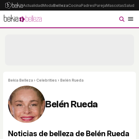
Actualidad
Moda
Belleza
Cocina
Padres
Pareja
Mascotas
Salud
Ps
Bekia Belleza
›
Celebrities
› Belén Rueda
Belén Rueda
Noticias de belleza de Belén Rueda