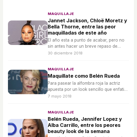
MAQUILLAJE
Jannet Jackson, Chloë Moretz y
Bella Thorne, entre las peor
maquilladas de este año
El año esta a punto de acabar, pero no
sin antes hacer un breve repaso de
cuáles han sido los cinco peores beauty
30 diciembre 2018
looks
MAQUILLAJE
Maquíllate como Belén Rueda
Para pasear la alfombra roja la actriz
apuesta por un look sencillo que enfatice
la naturalidad y siempre con un toque de
7 mayo 2018
color.
MAQUILLAJE
Belén Rueda, Jennifer Lopez y
Alba Carrillo, entre los peores
beauty look de la semana