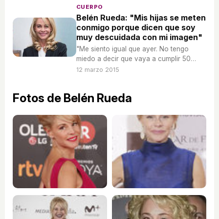
CUERPO
Belén Rueda: "Mis hijas se meten
conmigo porque dicen que soy
muy descuidada con mi imagen"
"Me siento igual que ayer. No tengo
miedo a decir que vaya a cumplir 50
años", afirma la actriz.
12 marzo 2015
Fotos de Belén Rueda