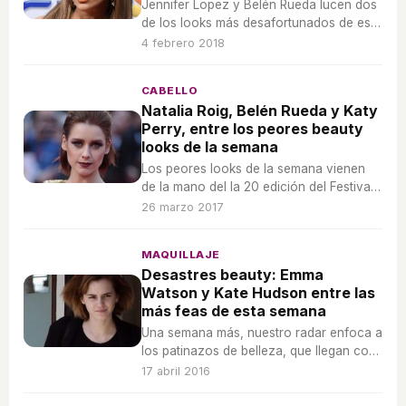
Jennifer Lopez y Belén Rueda lucen dos
de los looks más desafortunados de esta
semana.
4 febrero 2018
CABELLO
Natalia Roig, Belén Rueda y Katy
Perry, entre los peores beauty
looks de la semana
Los peores looks de la semana vienen
de la mano del la 20 edición del Festival
de Cine de Málaga y de diferentes galas
26 marzo 2017
y estrenos. ¿Cuál te horroriza más?
MAQUILLAJE
Desastres beauty: Emma
Watson y Kate Hudson entre las
más feas de esta semana
Una semana más, nuestro radar enfoca a
los patinazos de belleza, que llegan con
muchas sorpresas.
17 abril 2016