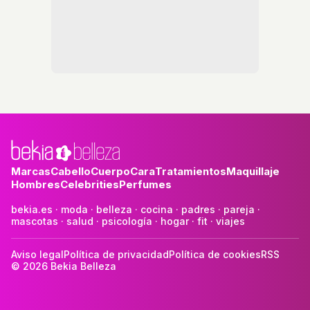
Marcas
Cabello
Cuerpo
Cara
Tratamientos
Maquillaje
Hombres
Celebrities
Perfumes
bekia.es
·
moda
·
belleza
·
cocina
·
padres
·
pareja
·
mascotas
·
salud
·
psicología
·
hogar
·
fit
·
viajes
Aviso legal
Política de privacidad
Política de cookies
RSS
© 2026 Bekia Belleza