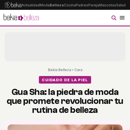
Actualidad
Moda
Belleza
Cocina
Padres
Pareja
Mascotas
Salud
Ps
Bekia Belleza
›
Cara
CUIDADO DE LA PIEL
Gua Sha: la piedra de moda
que promete revolucionar tu
rutina de belleza