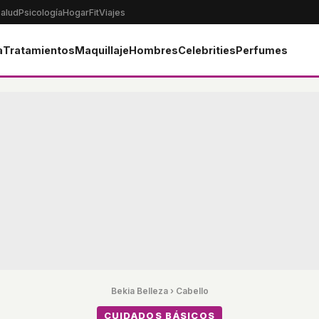
alud
Psicología
Hogar
Fit
Viajes
a
Tratamientos
Maquillaje
Hombres
Celebrities
Perfumes
Bekia Belleza
›
Cabello
CUIDADOS BÁSICOS