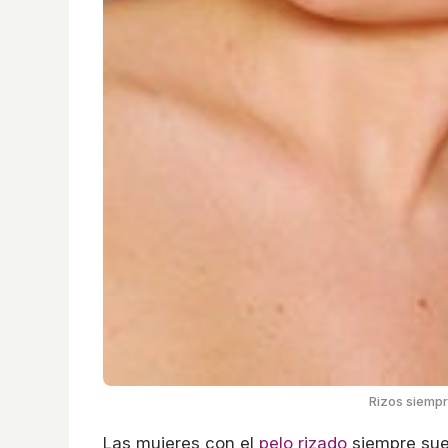
Rizos siempr
Las mujeres con el
pelo rizado
siempre sue