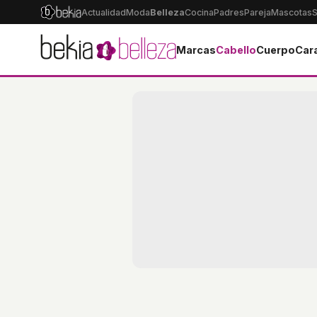
Actualidad
Moda
Belleza
Cocina
Padres
Pareja
Mascotas
S
Marcas
Cabello
Cuerpo
Car