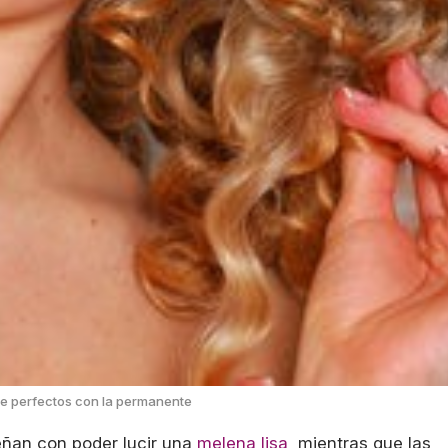
e perfectos con la permanente
ñan con poder lucir una
melena lisa
, mientras que las