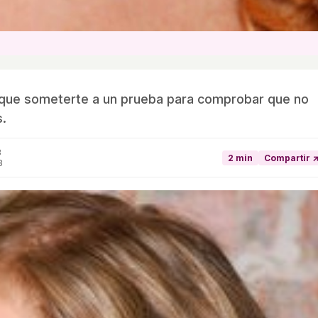
s que someterte a un prueba para comprobar que no
s.
3
2 min
Compartir 
3