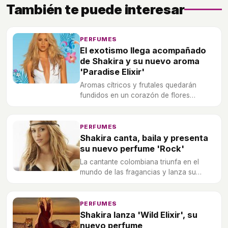
También te puede interesar
PERFUMES
El exotismo llega acompañado
de Shakira y su nuevo aroma
'Paradise Elixir'
Aromas cítricos y frutales quedarán
fundidos en un corazón de flores
blancas y una base de almizcle y cedro.
PERFUMES
Shakira canta, baila y presenta
su nuevo perfume 'Rock'
La cantante colombiana triunfa en el
mundo de las fragancias y lanza su
octavo perfume al mercado.
PERFUMES
Shakira lanza 'Wild Elixir', su
nuevo perfume