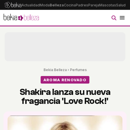
Actualidad
Moda
Belleza
Cocina
Padres
Pareja
Mascotas
Salud
Ps
Bekia Belleza
›
Perfumes
AROMA RENOVADO
Shakira lanza su nueva
fragancia 'Love Rock!'