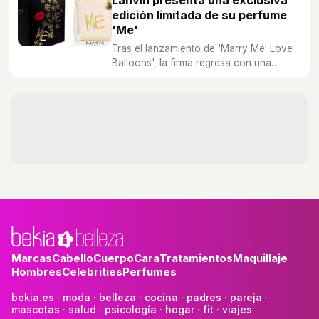
Lanvin presenta una exclusiva
edición limitada de su perfume
'Me'
Tras el lanzamiento de 'Marry Me! Love
Balloons', la firma regresa con una
nueva edición de su fragancia.
Marcas
Cabello
Cuerpo
Cara
Tratamientos
Maquillaje
Hombres
Celebrities
Perfumes
bekia.es
·
moda
·
belleza
·
cocina
·
padres
·
pareja
·
mascotas
·
salud
·
psicología
·
hogar
·
fit
·
viajes