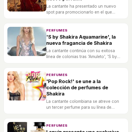
La cantante ha presentado un nuevo
spot para promocionarlo en el que
aparece junto a dos guepardos.
PERFUMES
'S by Shakira Aquamarine', la
nueva fragancia de Shakira
La cantante continúa con su exitosa
línea de colonias tras 'Amuleto', 'S by
Shakira', 'S by Shakira Eau Florale' y
'Elixir by Shakira'.
PERFUMES
'Pop Rock!' se une a la
colección de perfumes de
Shakira
La cantante colombiana se atreve con
un tercer perfume para su línea de
perfumes 'Rock!' para la temporada de
verano.
PERFUMES