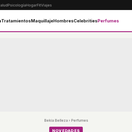
alud
Psicología
Hogar
Fit
Viajes
a
Tratamientos
Maquillaje
Hombres
Celebrities
Perfumes
Bekia Belleza
›
Perfumes
NOVEDADES