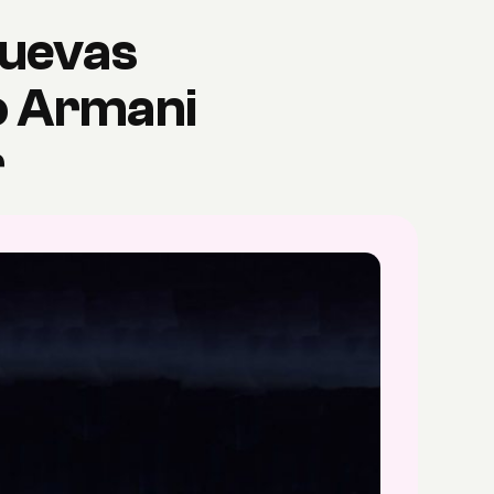
nuevas
io Armani
r