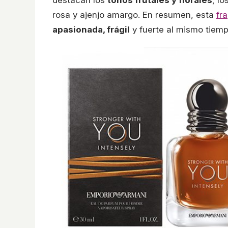
destacan los
tonos frutales y florales
, l
rosa y ajenjo amargo. En resumen, esta
fr
apasionada, frágil
y fuerte al mismo tiemp