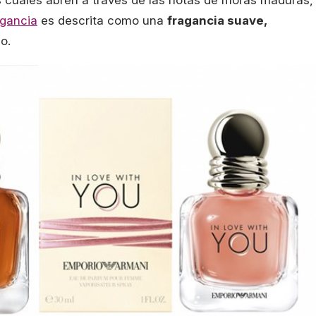
os cuales abren a través de las notas de moras maduras,
agancia
es descrita como una
fragancia suave,
o.