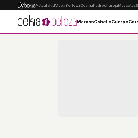
Actualidad
Moda
Belleza
Cocina
Padres
Pareja
Mascotas
S
Marcas
Cabello
Cuerpo
Car