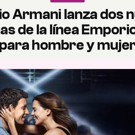
io Armani lanza dos 
as de la línea Empor
para hombre y muje