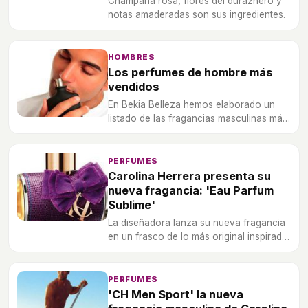
Champaña rosa, flores del duraznero y
notas amaderadas son sus ingredientes.
HOMBRES
Los perfumes de hombre más
vendidos
En Bekia Belleza hemos elaborado un
listado de las fragancias masculinas más
vendidas para que elijas la que más se
adapta a tu personalidad.
PERFUMES
Carolina Herrera presenta su
nueva fragancia: 'Eau Parfum
Sublime'
La diseñadora lanza su nueva fragancia
en un frasco de lo más original inspirado
en un bolso.
PERFUMES
'CH Men Sport' la nueva