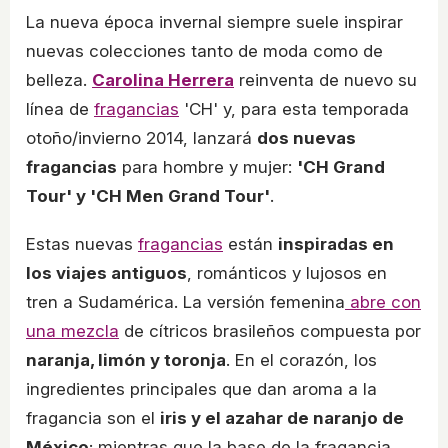
La nueva época invernal siempre suele inspirar
nuevas colecciones tanto de moda como de
belleza.
Carolina Herrera
reinventa de nuevo su
línea de
fragancias
'CH' y, para esta temporada
otoño/invierno 2014, lanzará
dos nuevas
fragancias
para hombre y mujer:
'CH Grand
Tour' y 'CH Men Grand Tour'
.
Estas nuevas
fragancias
están
inspiradas en
los viajes antiguos
, románticos y lujosos en
tren a Sudamérica. La versión femenina
abre con
una mezcla
de cítricos brasileños compuesta por
naranja, limón y toronja
. En el corazón, los
ingredientes principales que dan aroma a la
fragancia son el
iris y el azahar de naranjo de
México
; mientras que la base de la fragancia