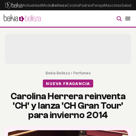
Actualidad
Moda
Belleza
Cocina
Padres
Pareja
Mascotas
Salud
Ps
Bekia Belleza
›
Perfumes
NUEVA FRAGANCIA
Carolina Herrera reinventa
'CH' y lanza 'CH Gran Tour'
para invierno 2014