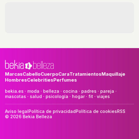
de terciopelo rojo en edición limitada.
Marcas
Cabello
Cuerpo
Cara
Tratamientos
Maquillaje
Hombres
Celebrities
Perfumes
bekia.es
·
moda
·
belleza
·
cocina
·
padres
·
pareja
·
mascotas
·
salud
·
psicología
·
hogar
·
fit
·
viajes
Aviso legal
Política de privacidad
Política de cookies
RSS
© 2026 Bekia Belleza