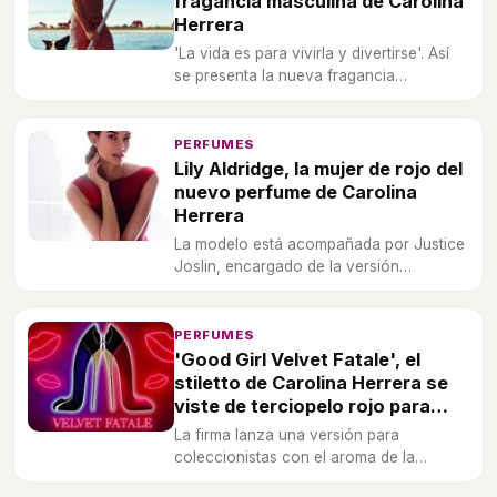
fragancia masculina de Carolina
Herrera
'La vida es para vivirla y divertirse'. Así
se presenta la nueva fragancia
masculina de Carolina Herrera.
PERFUMES
Lily Aldridge, la mujer de rojo del
nuevo perfume de Carolina
Herrera
La modelo está acompañada por Justice
Joslin, encargado de la versión
masculina 'CH Men Privé'.
PERFUMES
'Good Girl Velvet Fatale', el
stiletto de Carolina Herrera se
viste de terciopelo rojo para
esta Navidad 2018
La firma lanza una versión para
coleccionistas con el aroma de la
fragancia clásica en un nuevo packaging