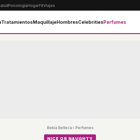
alud
Psicología
Hogar
Fit
Viajes
a
Tratamientos
Maquillaje
Hombres
Celebrities
Perfumes
Bekia Belleza
›
Perfumes
NICE OR NAUGHTY