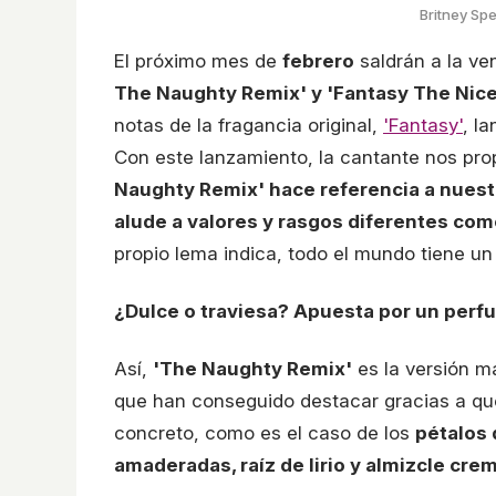
Britney Sp
El próximo mes de
febrero
saldrán a la ve
The Naughty Remix' y 'Fantasy The Nic
notas de la fragancia original,
'Fantasy'
, l
Con este lanzamiento, la cantante nos prop
Naughty Remix' hace referencia a nuestr
alude a valores y rasgos diferentes como
propio lema indica, todo el mundo tiene un
¿Dulce o traviesa? Apuesta por un perf
Así,
'The Naughty Remix'
es la versión má
que han conseguido destacar gracias a qu
concreto, como es el caso de los
pétalos 
amaderadas, raíz de lirio y almizcle cre