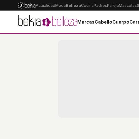
Actualidad
Moda
Belleza
Cocina
Padres
Pareja
Mascotas
S
Marcas
Cabello
Cuerpo
Car