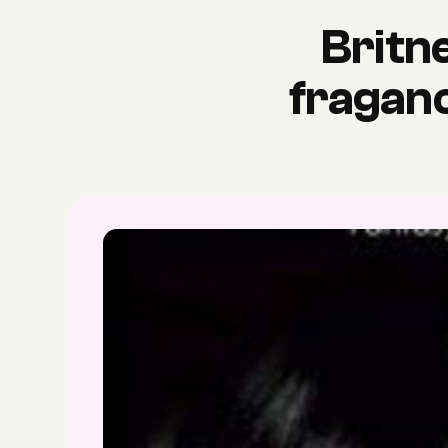
Britn
fraganc