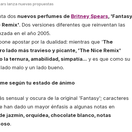
ears lanza nuevas propuestas
nta dos
nuevos perfumes de
Britney Spears
, 'Fantas
e Remix'
. Dos versiones diferentes que reinventan las
anzada en el año 2005.
one apostar por la dualidad: mientras que '
The
o lado más travieso y picante, 'The Nice Remix'
 la ternura, amabilidad, simpatía...
y es que como su
 lado malo y un lado bueno.
ume según tu estado de ánimo
s sensual y oscura de la original 'Fantasy'; caracteres
e han dado un mayor énfasis a algunas notas en
de jazmín, orquídea, chocolate blanco, notas
moso
.