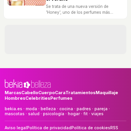
Se trata de una nueva versión de
'Honey', uno de los perfumes más
exitosos del diseñador.
Marcas
Cabello
Cuerpo
Cara
Tratamientos
Maquillaje
Hombres
Celebrities
Perfumes
bekia.es
·
moda
·
belleza
·
cocina
·
padres
·
pareja
·
mascotas
·
salud
·
psicología
·
hogar
·
fit
·
viajes
Aviso legal
Política de privacidad
Política de cookies
RSS