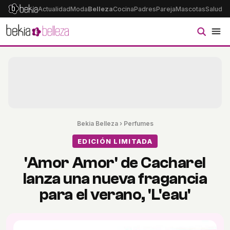
Actualidad
Moda
Belleza
Cocina
Padres
Pareja
Mascotas
Salud
Ps
Bekia Belleza
›
Perfumes
EDICIÓN LIMITADA
'Amor Amor' de Cacharel
lanza una nueva fragancia
para el verano, 'L'eau'