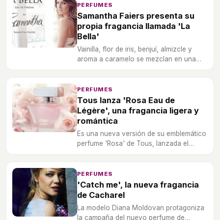
PERFUMES
Samantha Faiers presenta su
propia fragancia llamada 'La
Bella'
Vainilla, flor de iris, benjuí, almizcle y
aroma a caramelo se mezclan en una
fragancia dulce y muy personal.
PERFUMES
Tous lanza 'Rosa Eau de
Légère', una fragancia ligera y
romántica
Es una nueva versión de su emblemático
perfume 'Rosa' de Tous, lanzada el
pasado año 2013.
PERFUMES
'Catch me', la nueva fragancia
de Cacharel
La modelo Diana Moldovan protagoniza
la campaña del nuevo perfume de