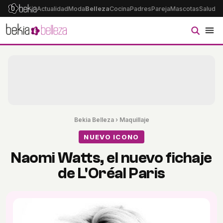
Actualidad
Moda
Belleza
Cocina
Padres
Pareja
Mascotas
Salud
Ps
Bekia Belleza
›
Maquillaje
NUEVO ICONO
Naomi Watts, el nuevo fichaje
de L'Oréal Paris