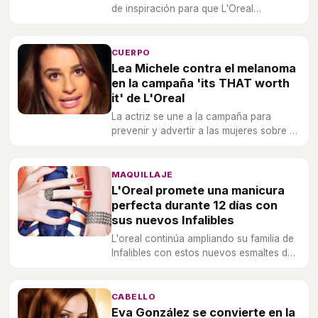
de inspiración para que L'Oreal
desarrolle el maquillaje de edición
limitada del Festival de Cannes 2014.
CUERPO
Lea Michele contra el melanoma
en la campaña 'its THAT worth
it' de L'Oreal
La actriz se une a la campaña para
prevenir y advertir a las mujeres sobre el
peligro de este tipo de cáncer.
MAQUILLAJE
L'Oreal promete una manicura
perfecta durante 12 días con
sus nuevos Infalibles
L'oreal continúa ampliando su familia de
Infalibles con estos nuevos esmaltes de
uñas.
CABELLO
Eva González se convierte en la