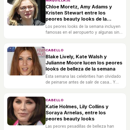
MAQUILLAJE
Chloe Moretz, Amy Adams y
Kristen Stewart entre los
peores beauty looks de la
semana
Los peores looks de la semana incluyen
famosas en el aeropuerto y algunas sin
maquillaje caminando por las calles de
Los ángeles.
CABELLO
Blake Lively, Kate Walsh y
Julianne Moore lucen los peores
looks de belleza de la semana
Esta semana las celebrities han olvidado
de peinarse antes de salir de casa... Y
este ha sido el resultado.
CABELLO
Katie Holmes, Lily Collins y
Soraya Arnelas, entre los
peores beauty looks
Las peores pesadillas de belleza han