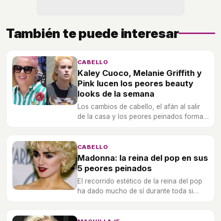
También te puede interesar
CABELLO
Kaley Cuoco, Melanie Griffith y
Pink lucen los peores beauty
looks de la semana
Los cambios de cabello, el afán al salir
de la casa y los peores peinados forman
parte de los peores looks.
CABELLO
Madonna: la reina del pop en sus
5 peores peinados
El recorrido estético de la reina del pop
ha dado mucho de sí durante toda si
trayectoria profesional. Desde una
Madonna extravangante hasta una
Madonna excesiva.