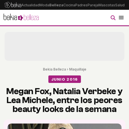
Actualidad
Moda
Belleza
Cocina
Padres
Pareja
Mascotas
Salud
Ps
Bekia Belleza
›
Maquillaje
JUNIO 2016
Megan Fox, Natalia Verbeke y
Lea Michele, entre los peores
beauty looks de la semana