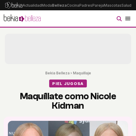
Actualidad
Moda
Belleza
Cocina
Padres
Pareja
Mascotas
Salud
Ps
Bekia Belleza
›
Maquillaje
PIEL JUGOSA
Maquíllate como Nicole
Kidman