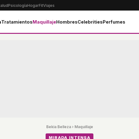
alud
Psicología
Hogar
Fit
Viajes
a
Tratamientos
Maquillaje
Hombres
Celebrities
Perfumes
Bekia Belleza
›
Maquillaje
MIRADA INTENSA