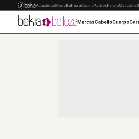
Actualidad
Moda
Belleza
Cocina
Padres
Pareja
Mascotas
S
Marcas
Cabello
Cuerpo
Car