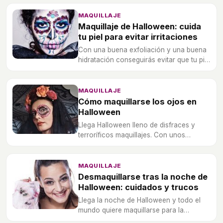
MAQUILLAJE
Maquillaje de Halloween: cuida
tu piel para evitar irritaciones
Con una buena exfoliación y una buena
hidratación conseguirás evitar que tu piel
sufra en exceso con el maquillaje de
Halloween.
MAQUILLAJE
Cómo maquillarse los ojos en
Halloween
Llega Halloween lleno de disfraces y
terroríficos maquillajes. Con unos
pequeños trucos podrás transformarte
en espeluznante.
MAQUILLAJE
Desmaquillarse tras la noche de
Halloween: cuidados y trucos
Llega la noche de Halloween y todo el
mundo quiere maquillarse para la
ocasión. Pero de lo que pocas personas