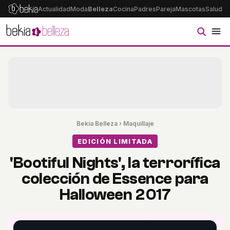
Actualidad
Moda
Belleza
Cocina
Padres
Pareja
Mascotas
Salud
Ps
Bekia Belleza
›
Maquillaje
EDICIÓN LIMITADA
'Bootiful Nights', la terrorífica
colección de Essence para
Halloween 2017