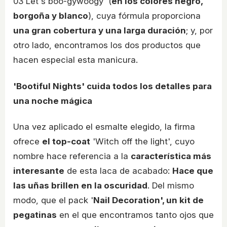
03 Let´s boo-gywoogy' (
en los colores negro,
borgoña y blanco
), cuya fórmula proporciona
una gran cobertura y una larga duración
; y, por
otro lado, encontramos los dos productos que
hacen especial esta manicura.
'Bootiful Nights' cuida todos los detalles para
una noche mágica
Una vez aplicado el esmalte elegido, la firma
ofrece
el top-coat
'Witch off the light', cuyo
nombre hace referencia a la
característica más
interesante
de esta laca de acabado:
Hace que
las uñas brillen en la oscuridad
. Del mismo
modo, que el pack '
Nail Decoration', un kit de
pegatinas
en el que encontramos tanto ojos que