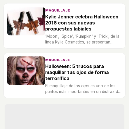
es de que luego hay que desmaquillarse.
Sigue nuestros consejos y trucos.
MAQUILLAJE
Kylie Jenner celebra Halloween
2016 con sus nuevas
propuestas labiales
'Moon', 'Spice', 'Pumpkin' y 'Trick', de la
línea Kylie Cosmetics, se presentan
como los productos necesarios e
infalibles para este 31 de octubre.
MAQUILLAJE
Halloween: 5 trucos para
maquillar tus ojos de forma
terrorífica
El maquillaje de los ojos es uno de los
puntos más importantes en un disfraz de
Halloween.