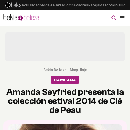
Actualidad
Moda
Belleza
Cocina
Padres
Pareja
Mascotas
Salud
Ps
Bekia Belleza
›
Maquillaje
CAMPAÑA
Amanda Seyfried presenta la
colección estival 2014 de Clé
de Peau