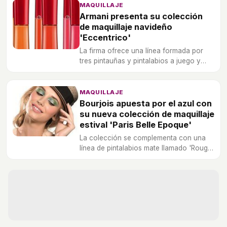
temporada.
MAQUILLAJE
Armani presenta su colección
de maquillaje navideño
'Eccentrico'
La firma ofrece una línea formada por
tres pintauñas y pintalabios a juego y
unos polvos iluminadores 4 en 1.
MAQUILLAJE
Bourjois apuesta por el azul con
su nueva colección de maquillaje
estival 'Paris Belle Epoque'
La colección se complementa con una
línea de pintalabios mate llamado 'Rouge
Edition Velvet'.