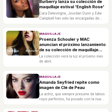
Burberry lanza su colección de
maquillaje estival 'English Rose'
Cara Delevingne, Jourdan Dunn y Edie
Campbell han sido las encargadas de
presentar las nuevas propuestas de la
firma.
MAQUILLAJE
Proenza Schouler y MAC
anuncian el próximo lanzamiento
de su colección de maquillaje
estival
La colección verá la luz el próximo mes
de abril.
MAQUILLAJE
Amanda Seyfried repite como
imagen de Clé de Peau
La actriz, que siempre presume de labios
rojos perfectos, ha posado con la nueva
colección de pintalabios y sombras que
la firma propone para la próxima