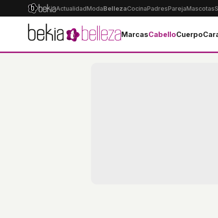
Actualidad
Moda
Belleza
Cocina
Padres
Pareja
Mascotas
S
Marcas
Cabello
Cuerpo
Car