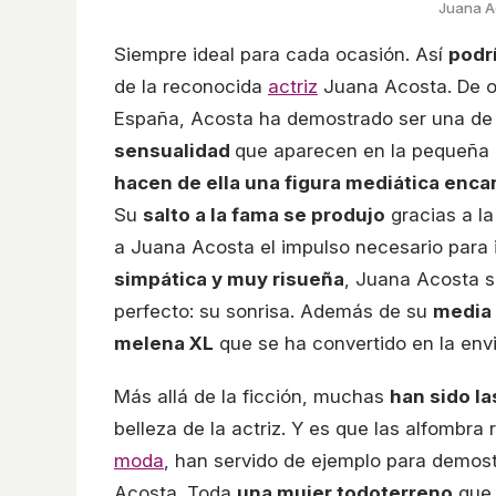
Juana Ac
Siempre ideal para cada ocasión. Así
podrí
de la reconocida
actriz
Juana Acosta. De o
España, Acosta ha demostrado ser una de l
sensualidad
que aparecen en la pequeña 
hacen de ella una figura mediática enc
Su
salto a la fama se produjo
gracias a la
a Juana Acosta el impulso necesario para 
simpática y muy risueña
, Juana Acosta s
perfecto: su sonrisa. Además de su
media 
melena XL
que se ha convertido en la en
Más allá de la ficción, muchas
han sido la
belleza de la actriz. Y es que las alfombra 
moda
, han servido de ejemplo para demost
Acosta. Toda
una mujer todoterreno
que 