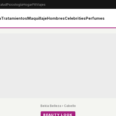
alud
Psicología
Hogar
Fit
Viajes
a
Tratamientos
Maquillaje
Hombres
Celebrities
Perfumes
Bekia Belleza
›
Cabello
BEAUTY LOOK