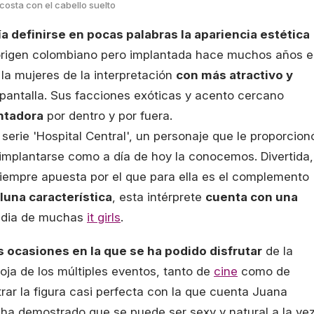
osta con el cabello suelto
a definirse en pocas palabras la apariencia estética
rigen colombiano pero implantada hace muchos años 
a mujeres de la interpretación
con más atractivo y
pantalla. Sus facciones exóticas y acento cercano
antadora
por dentro y por fuera.
 serie 'Hospital Central', un personaje que le proporcion
implantarse como a día de hoy la conocemos. Divertida,
iempre apuesta por el que para ella es el complemento
luna característica
, esta intérprete
cuenta con una
vidia de muchas
it girls
.
s ocasiones en la que se ha podido disfrutar
de la
roja de los múltiples eventos, tanto de
cine
como de
rar la figura casi perfecta con la que cuenta Juana
ha demostrado que se puede ser sexy y natural a la vez