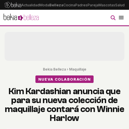
Actualidad
Moda
Belleza
Cocina
Padres
Pareja
Mascotas
Salud
Ps
Bekia Belleza
›
Maquillaje
NUEVA COLABORACIÓN
Kim Kardashian anuncia que
para su nueva colección de
maquillaje contará con Winnie
Harlow