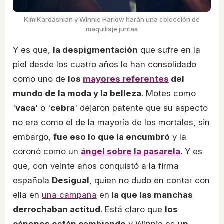
Kim Kardashian y Winnie Harlow harán una colección de
maquillaje juntas
Y es que,
la despigmentación
que sufre en la
piel desde los cuatro años le han consolidado
como uno de
los
mayores referentes
del
mundo de la moda y la belleza
. Motes como
'
vaca
' o '
cebra
' dejaron patente que su aspecto
no era como el de la mayoría de los mortales, sin
embargo,
fue eso lo que la encumbró
y la
coronó como un
ángel sobre la pasarela
. Y es
que, con veinte años conquistó a la firma
española
Desigual
, quien no dudo en contar con
ella en
una campaña
en
la que las manchas
derrochaban actitud
. Está claro que
los
cánones están cambiando
y Winnie es
un