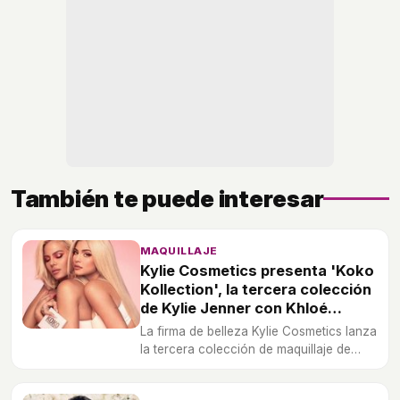
También te puede interesar
MAQUILLAJE
Kylie Cosmetics presenta 'Koko
Kollection', la tercera colección
de Kylie Jenner con Khloé
Kardashian
La firma de belleza Kylie Cosmetics lanza
la tercera colección de maquillaje de
Kylie Jenner en colaboración con su
hermana mayor Khloé Kardashian.