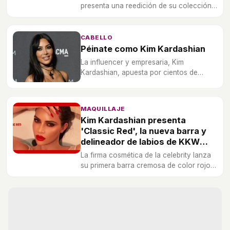
presenta una reedición de su colección
de fragancias del pasado San Valentín
2018, a la que se incorporan tres nuevos
aromas que amplían la gama.
CABELLO
Péinate como Kim Kardashian
La influencer y empresaria, Kim
Kardashian, apuesta por cientos de
looks, desde una coleta larga y rizada
hasta un glass hair.
MAQUILLAJE
Kim Kardashian presenta
'Classic Red', la nueva barra y
delineador de labios de KKW
Beauty
La firma cosmética de la celebrity lanza
su primera barra cremosa de color rojo
con un lápiz delineador a juego que
combina y contrasta con el labial dando
forma y dimensión a los labios.