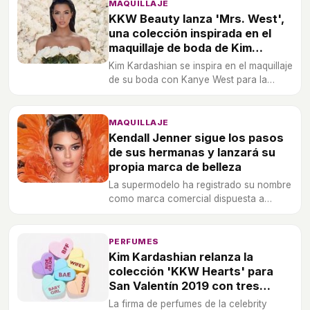
MAQUILLAJE
KKW Beauty lanza 'Mrs. West',
una colección inspirada en el
maquillaje de boda de Kim
Kardashian
Kim Kardashian se inspira en el maquillaje
de su boda con Kanye West para la
nueva colección de KKW Beauty,
lanzada en su quinto aniversario de
casados.
MAQUILLAJE
Kendall Jenner sigue los pasos
de sus hermanas y lanzará su
propia marca de belleza
La supermodelo ha registrado su nombre
como marca comercial dispuesta a
seguir los pasos de Kim Kardashian con
KKW Beauty y Kylie Jenner con Kylie
Cosmetics.
PERFUMES
Kim Kardashian relanza la
colección 'KKW Hearts' para
San Valentín 2019 con tres
nuevos perfumes
La firma de perfumes de la celebrity