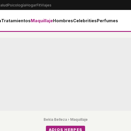
alud
Psicología
Hogar
Fit
Viajes
a
Tratamientos
Maquillaje
Hombres
Celebrities
Perfumes
Bekia Belleza
›
Maquillaje
ADIOS HERPES