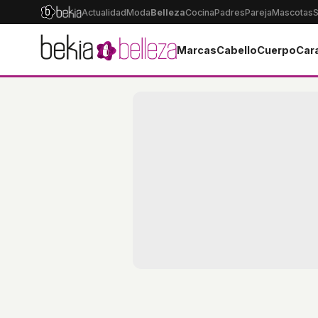
Actualidad
Moda
Belleza
Cocina
Padres
Pareja
Mascotas
S
Marcas
Cabello
Cuerpo
Car