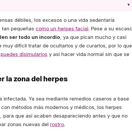
▾
ensas débiles, los excesos o una vida sedentaria
s tan pequeñas
como un herpes facial
. Pese a su escas
len ser todo un incordio
, ya que pican mucho y casi
muy difícil tratar de ocultarlos y de curarlos, por lo que
o
puedes disimularlos
y así hacer vida normal sin que se
r la zona del herpes
na infectada. Ya sea mediante remedios caseros a base
o con métodos más modernos y médicos, los herpes
o
, para que así acaben desapareciendo antes y que no
par zonas nuevas del
rostro
.