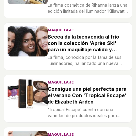
La firma cosmética de Rihanna lanza una
edición limitada del iluminador 'Killawatt'
en el tono 'Trophy Wife' para celebrar el
30 cumpleaños de la artista.
MAQUILLAJE
Becca da la bienvenida al frío
con la colección 'Après Ski'
para un maquillaje cálido y
luminoso
La firma, conocida por la fama de sus
iluminadores, ha lanzado una nueva
gama de productos para la época más
fría del año.
MAQUILLAJE
Consigue una piel perfecta para
el verano Con 'Tropical Escape'
de Elizabeth Arden
'Tropical Escape' cuenta con una
variedad de productos ideales para
iluminar la piel en verano.
MAQUILLAJE