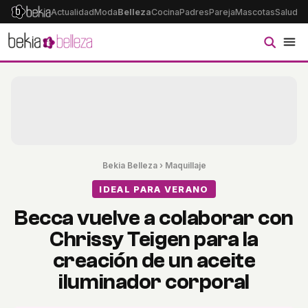
Actualidad
Moda
Belleza
Cocina
Padres
Pareja
Mascotas
Salud
Ps
Bekia Belleza
›
Maquillaje
IDEAL PARA VERANO
Becca vuelve a colaborar con
Chrissy Teigen para la
creación de un aceite
iluminador corporal