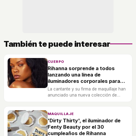
También te puede interesar
CUERPO
Rihanna sorprende a todos
lanzando una línea de
iluminadores corporales para
Fenty Beauty
La cantante y su firma de maquillaje han
anunciado una nueva colección de
productos, en formato líquido y en
polvo, para aportar luz al cuerpo.
MAQUILLAJE
'Dirty Thirty', el iluminador de
Fenty Beauty por el 30
cumpleaños de Rihanna