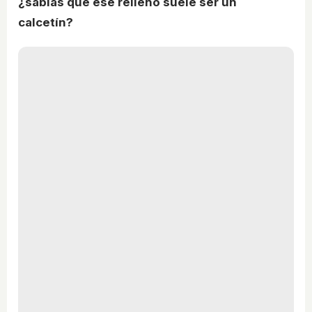
¿sabías que ese relleno suele ser un
calcetín?