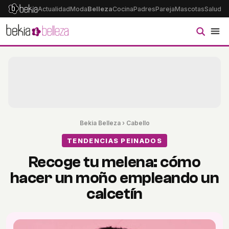
Actualidad
Moda
Belleza
Cocina
Padres
Pareja
Mascotas
Salud
Ps
Bekia Belleza
›
Cabello
TENDENCIAS PEINADOS
Recoge tu melena: cómo
hacer un moño empleando un
calcetín