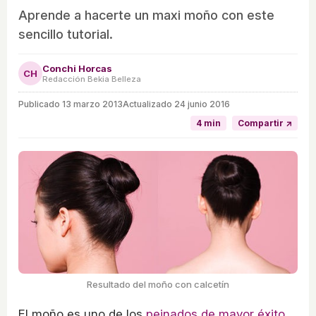
Aprende a hacerte un maxi moño con este
sencillo tutorial.
Conchi Horcas
CH
Redacción Bekia Belleza
Publicado
13 marzo 2013
Actualizado 24 junio 2016
4 min
Compartir ↗
Resultado del moño con calcetín
El moño es uno de los
peinados de mayor éxito