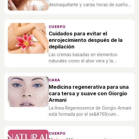
desmaquillante y varias horas de sueño,
son las claves vitales para una buena
hidratación de la piel.
CUERPO
Cuidados para evitar el
enrojecimiento después de la
depilación
Las cremas basadas en elementos
naturales como el aloe vera y la
camomila son los mejores remedios para
revitalizar la piel tras la depilación.
CARA
Medicina regenerativa para una
cara tersa y suave con Giorgio
Armani
La línea Regenessence de Giorgio Armani
está formada por el se&#769;rum
regenerador de juventud, la crema
rejuvenecedora multicorrectora y el
se&#769;rum rejuvenecedor para ojos.
CUERPO