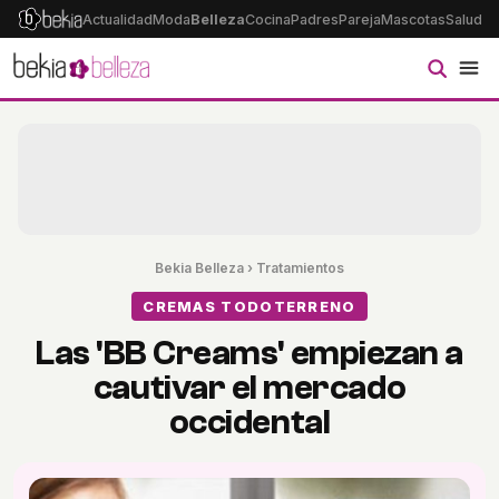
Actualidad
Moda
Belleza
Cocina
Padres
Pareja
Mascotas
Salud
Ps
Bekia Belleza
›
Tratamientos
CREMAS TODOTERRENO
Las 'BB Creams' empiezan a
cautivar el mercado
occidental