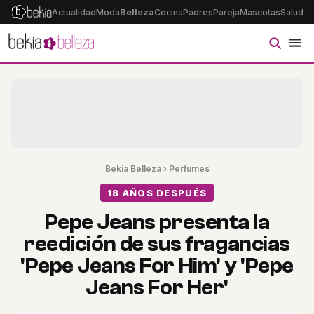
Actualidad
Moda
Belleza
Cocina
Padres
Pareja
Mascotas
Salud
Ps
Bekia Belleza
›
Perfumes
18 AÑOS DESPUÉS
Pepe Jeans presenta la
reedición de sus fragancias
'Pepe Jeans For Him' y 'Pepe
Jeans For Her'