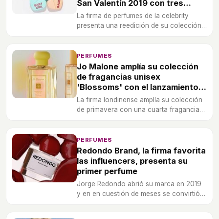
San Valentín 2019 con tres
nuevos perfumes
La firma de perfumes de la celebrity
presenta una reedición de su colección
de fragancias del pasado San Valentín
2018, a la que se incorporan tres nuevos
aromas que amplían la gama.
PERFUMES
Jo Malone amplía su colección
de fragancias unisex
'Blossoms' con el lanzamiento
de 'Frangipani Flower'
La firma londinense amplía su colección
de primavera con una cuarta fragancia
floral para mujer y para hombre.
PERFUMES
Redondo Brand, la firma favorita
las influencers, presenta su
primer perfume
Jorge Redondo abrió su marca en 2019
y en en cuestión de meses se convirtió
en la favorita de muchas influencers
para las alfombra rojas. Ahora se lanza