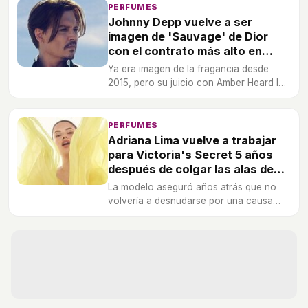
al mundo de la cosmética.
PERFUMES
Johnny Depp vuelve a ser
imagen de 'Sauvage' de Dior
con el contrato más alto en
historia de las fragancias
Ya era imagen de la fragancia desde
masculinas
2015, pero su juicio con Amber Heard lo
dejó todo en stand by. Tras conseguir
ventas millonarias, vuelve a ser la cara
visible de la firma.
PERFUMES
Adriana Lima vuelve a trabajar
para Victoria's Secret 5 años
después de colgar las alas de
ángel
La modelo aseguró años atrás que no
volvería a desnudarse por una causa
vacía. Y no lo ha hecho, pero el cambio
de dirección en la firma le ha hecho
volver al Olimpo.