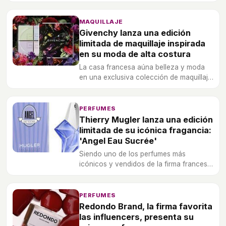
las ansiadas vacaciones de verano.
MAQUILLAJE
Givenchy lanza una edición
limitada de maquillaje inspirada
en su moda de alta costura
La casa francesa aúna belleza y moda
en una exclusiva colección de maquillaje
cuyos cosméticos más emblemáticos se
visten de la firma.
PERFUMES
Thierry Mugler lanza una edición
limitada de su icónica fragancia:
'Angel Eau Sucrée'
Siendo uno de los perfumes más
icónicos y vendidos de la firma francesa,
este aroma frutal vuelve para el 2017 en
un relanzamiento de edición limitada.
PERFUMES
Redondo Brand, la firma favorita
las influencers, presenta su