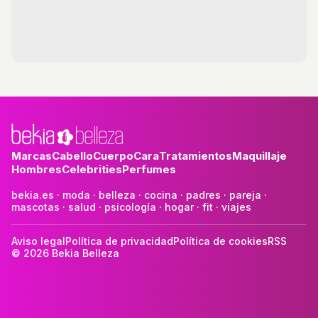
volver al Olimpo.
Marcas
Cabello
Cuerpo
Cara
Tratamientos
Maquillaje
Hombres
Celebrities
Perfumes
bekia.es
·
moda
·
belleza
·
cocina
·
padres
·
pareja
·
mascotas
·
salud
·
psicología
·
hogar
·
fit
·
viajes
Aviso legal
Política de privacidad
Política de cookies
RSS
© 2026 Bekia Belleza