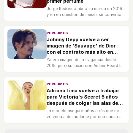
primer perfume
Jorge Redondo abrió su marca en 2019
y en en cuestión de meses se convirtió
en la favorita de muchas influencers
para las alfombra rojas. Ahora se lanza
al mundo de la cosmética.
PERFUMES
Johnny Depp vuelve a ser
imagen de 'Sauvage' de Dior
con el contrato más alto en
historia de las fragancias
Ya era imagen de la fragancia desde
masculinas
2015, pero su juicio con Amber Heard lo
dejó todo en stand by. Tras conseguir
ventas millonarias, vuelve a ser la cara
visible de la firma.
PERFUMES
Adriana Lima vuelve a trabajar
para Victoria's Secret 5 años
después de colgar las alas de
ángel
La modelo aseguró años atrás que no
volvería a desnudarse por una causa
vacía. Y no lo ha hecho, pero el cambio
de dirección en la firma le ha hecho