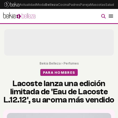
Actualidad
Moda
Belleza
Cocina
Padres
Pareja
Mascotas
Salud
Ps
Bekia Belleza
›
Perfumes
PARA HOMBRES
Lacoste lanza una edición
limitada de 'Eau de Lacoste
L.12.12', su aroma más vendido