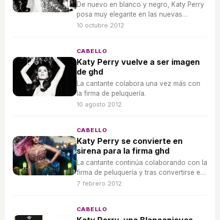
De nuevo en blanco y negro, Katy Perry
posa muy elegante en las nuevas
imágenes.
10 octubre 2012
CABELLO
Katy Perry vuelve a ser imagen
de ghd
La cantante colabora una vez más con
la firma de peluquería.
10 agosto 2012
CABELLO
Katy Perry se convierte en
sirena para la firma ghd
La cantante continúa colaborando con la
firma de peluquería y tras convertirse en
blancanieves y en la bruja malvada
7 febrero 2012
ahora se mete en las escamas de una
sirena.
CABELLO
Katy Perry, una Blancanieves