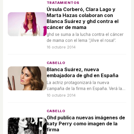
TRATAMIENTOS
Úrsula Corberó, Clara Lago y
Marta Hazas colaboran con
Blanca Suárez y ghd contra el
cáncer de mama
ghd se suma a la lucha contra el cáncer
de mama con el lema '¡Vive el rosa!'.
16 octubre 2014
CABELLO
Blanca Suárez, nueva
embajadora de ghd en España
La actriz protagonizará la nueva
campaña de la firma en España. Verá la
luz en unos días.
10 octubre 2014
CABELLO
Ghd publica nuevas imágenes de
katy Perry como imagen de la
firma