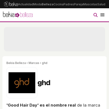
Actualidad
Moda
Belleza
Cocina
Padres
Pareja
Mascotas
Salud
Ps
Bekia Belleza
›
Marcas
› ghd
ghd
'Good Hair Day' es el nombre real
de la marca