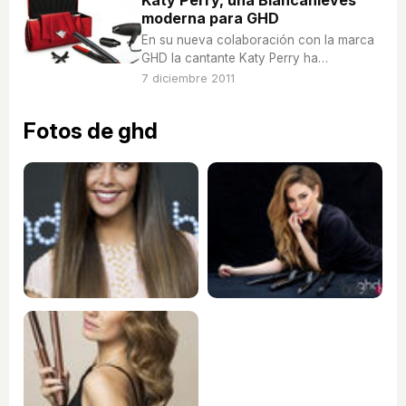
moderna para GHD
En su nueva colaboración con la marca
GHD la cantante Katy Perry ha
reinventado el clásico de Blancanieves
7 diciembre 2011
para pomocionar la colección 'Scarlet'.
Fotos de ghd