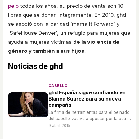
pelo
todos los años, su precio de venta son 10
libras que se donan íntegramente. En 2010, ghd
se asoció con la caridad 'mama It Forward' y
'SafeHouse Denver', un refugio para mujeres que
ayuda a mujeres víctimas
de la violencia de
género y también a sus hijos
.
Noticias de ghd
CABELLO
ghd España sigue confiando en
Blanca Suárez para su nueva
campaña
La firma de herramientas para el peinado
del cabello vuelve a apostar por la actriz
para su nueva campaña.
9 abril 2015