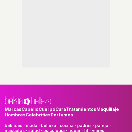
Marcas
Cabello
Cuerpo
Cara
Tratamientos
Maquillaje
Hombres
Celebrities
Perfumes
bekia.es
·
moda
·
belleza
·
cocina
·
padres
·
pareja
·
mascotas
·
salud
·
psicología
·
hogar
·
fit
·
viajes