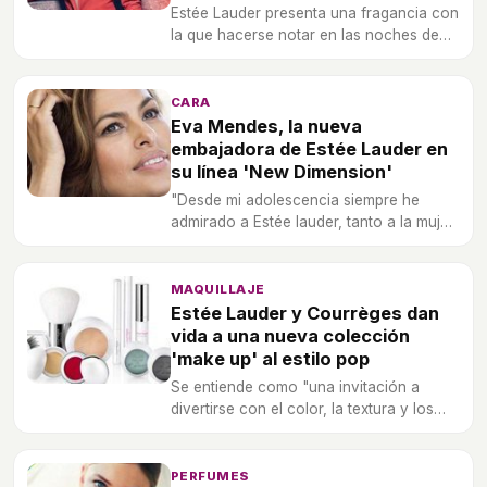
Estée Lauder presenta una fragancia con
la que hacerse notar en las noches de
verano.
CARA
Eva Mendes, la nueva
embajadora de Estée Lauder en
su línea 'New Dimension'
"Desde mi adolescencia siempre he
admirado a Estée lauder, tanto a la mujer
como a la marca", asegura.
MAQUILLAJE
Estée Lauder y Courrèges dan
vida a una nueva colección
'make up' al estilo pop
Se entiende como "una invitación a
divertirse con el color, la textura y los
efectos especiales".
PERFUMES