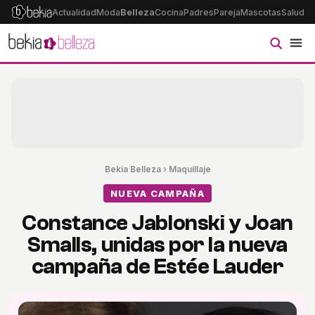
Actualidad
Moda
Belleza
Cocina
Padres
Pareja
Mascotas
Salud
Ps
Bekia Belleza
›
Maquillaje
NUEVA CAMPAÑA
Constance Jablonski y Joan
Smalls, unidas por la nueva
campaña de Estée Lauder