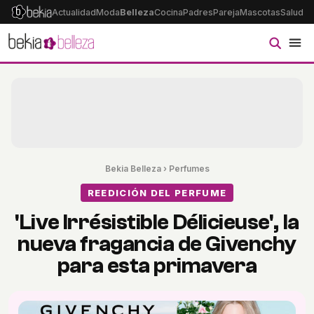
Actualidad
Moda
Belleza
Cocina
Padres
Pareja
Mascotas
Salud
Ps
Bekia Belleza
›
Perfumes
REEDICIÓN DEL PERFUME
'Live Irrésistible Délicieuse', la
nueva fragancia de Givenchy
para esta primavera