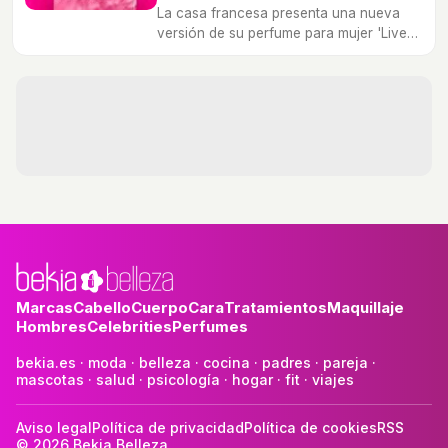
La casa francesa presenta una nueva
versión de su perfume para mujer 'Live
Irrésistible'.
Marcas
Cabello
Cuerpo
Cara
Tratamientos
Maquillaje
Hombres
Celebrities
Perfumes
bekia.es
·
moda
·
belleza
·
cocina
·
padres
·
pareja
·
mascotas
·
salud
·
psicología
·
hogar
·
fit
·
viajes
Aviso legal
Política de privacidad
Política de cookies
RSS
© 2026 Bekia Belleza