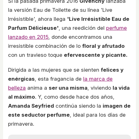
Si la pasada primavera 2016
Givenchy
lanzaba
la versión Eau de Toilette de su línea 'Live
Irrésistible', ahora llega
'Live Irrésistible Eau de
Parfum Délicieuse'
, una reedición del
perfume
lanzado en 2015
, donde encontramos una
irresistible combinación de lo
floral y afrutado
con un travieso toque
efervescente y picante.
Dirigida a las mujeres que se sienten
felices y
enérgicas
, esta fragancia de
la marca de
belleza
anima a
ser una misma
, viviendo
la vida
al máximo
. Y, como desde hace dos años,
Amanda Seyfried
continúa siendo la
imagen de
este seductor perfume
, ideal para los días de
primavera.