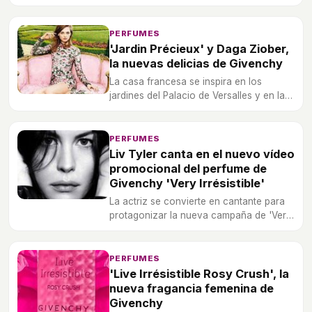
desde hace dos años.
PERFUMES
'Jardin Précieux' y Daga Ziober,
la nuevas delicias de Givenchy
La casa francesa se inspira en los
jardines del Palacio de Versalles y en la
figura de María Antonieta para esta
reciente obra primaveral.
PERFUMES
Liv Tyler canta en el nuevo vídeo
promocional del perfume de
Givenchy 'Very Irrésistible'
La actriz se convierte en cantante para
protagonizar la nueva campaña de 'Very
Irrésistible'.
PERFUMES
'Live Irrésistible Rosy Crush', la
nueva fragancia femenina de
Givenchy