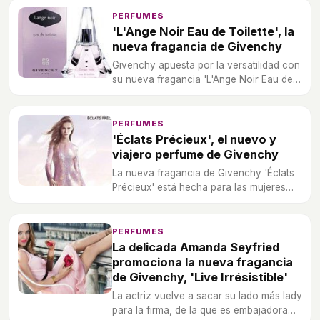
PERFUMES
'L'Ange Noir Eau de Toilette', la
nueva fragancia de Givenchy
Givenchy apuesta por la versatilidad con
su nueva fragancia 'L'Ange Noir Eau de
Toilette', como la nueva versión de
'L'Ange Noir'.
PERFUMES
'Éclats Précieux', el nuevo y
viajero perfume de Givenchy
La nueva fragancia de Givenchy 'Éclats
Précieux' está hecha para las mujeres
más viajeras.
PERFUMES
La delicada Amanda Seyfried
promociona la nueva fragancia
de Givenchy, 'Live Irrésistible'
La actriz vuelve a sacar su lado más lady
para la firma, de la que es embajadora