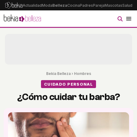
Actualidad
Moda
Belleza
Cocina
Padres
Pareja
Mascotas
Salud
Ps
Bekia Belleza
›
Hombres
CUIDADO PERSONAL
¿Cómo cuidar tu barba?