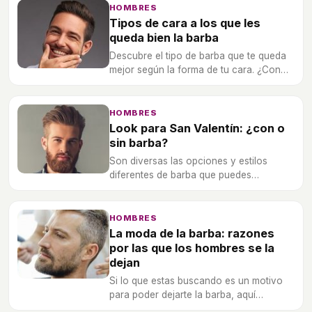
HOMBRES
Tipos de cara a los que les
queda bien la barba
Descubre el tipo de barba que te queda
mejor según la forma de tu cara. ¿Con
cuál te quedas para triunfar?
HOMBRES
Look para San Valentín: ¿con o
sin barba?
Son diversas las opciones y estilos
diferentes de barba que puedes
plantearte. Te ayudamos a decantarte
por uno u otro tipo de barba.
HOMBRES
La moda de la barba: razones
por las que los hombres se la
dejan
Si lo que estas buscando es un motivo
para poder dejarte la barba, aquí
encontrarás más de uno para apuntarte