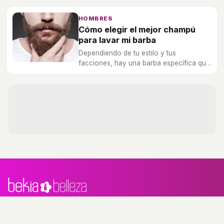
a esta nueva moda.
HOMBRES
Cómo elegir el mejor champú
para lavar mi barba
Dependiendo de tu estilo y tus
facciones, hay una barba específica que
es perfecta para ti. Hay que llevar un
cuidado determinado para lavar la barba
a conciencia.
Marcas
Cabello
Cuerpo
Cara
Tratamientos
Maquillaje
Hombres
Celebrities
Perfumes