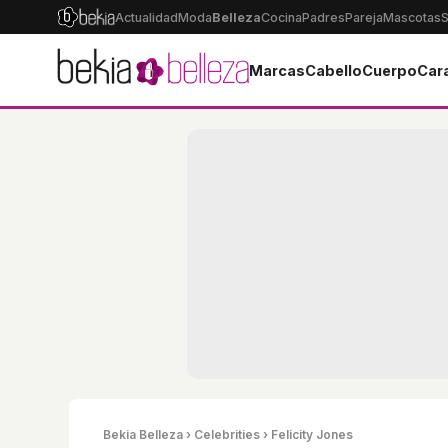
Actualidad
Moda
Belleza
Cocina
Padres
Pareja
Mascotas
S
Marcas
Cabello
Cuerpo
Car
Bekia Belleza
›
Celebrities
› Felicity Jones