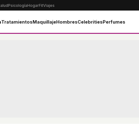
alud
Psicología
Hogar
Fit
Viajes
a
Tratamientos
Maquillaje
Hombres
Celebrities
Perfumes