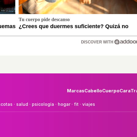
Tu cuerpo pide descanso
quemas
¿Crees que duermes suficiente? Quizá no
DISCOVER WITH
Marcas
Cabello
Cuerpo
Cara
Tr
cotas
·
salud
·
psicología
·
hogar
·
fit
·
viajes