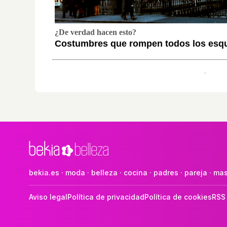
¿De verdad hacen esto?
Costumbres que rompen todos los es
bekia.es
·
moda
·
belleza
·
cocina
·
padres
·
pareja
·
mas
Aviso legal
Política de privacidad
Política de cookies
RSS