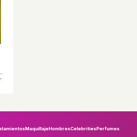
atamientos
Maquillaje
Hombres
Celebrities
Perfumes