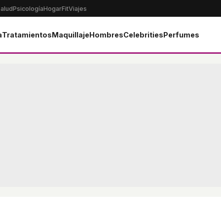
alud
Psicología
Hogar
Fit
Viajes
a
Tratamientos
Maquillaje
Hombres
Celebrities
Perfumes