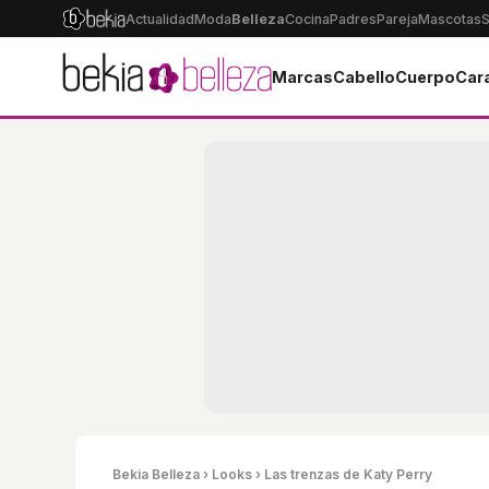
Actualidad
Moda
Belleza
Cocina
Padres
Pareja
Mascotas
S
Marcas
Cabello
Cuerpo
Car
Bekia Belleza
›
Looks
› Las trenzas de Katy Perry