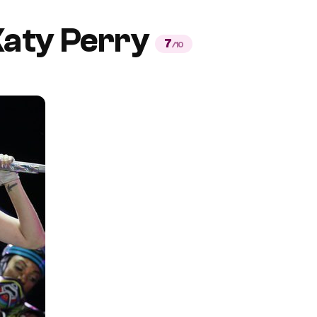
Katy Perry
7
/10