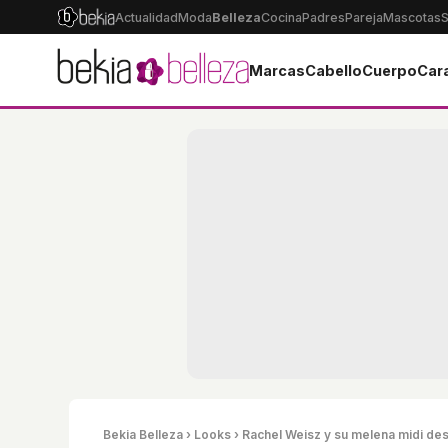
Actualidad
Moda
Belleza
Cocina
Padres
Pareja
Mascotas
S
Marcas
Cabello
Cuerpo
Car
Bekia Belleza
›
Looks
› Rachel Weisz y su melena midi de