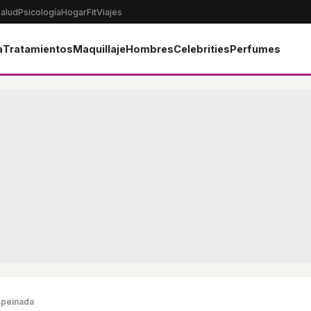
alud
Psicología
Hogar
Fit
Viajes
a
Tratamientos
Maquillaje
Hombres
Celebrities
Perfumes
speinada