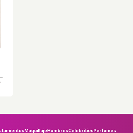
atamientos
Maquillaje
Hombres
Celebrities
Perfumes