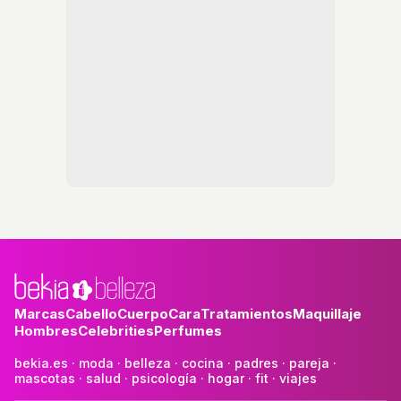
Marcas
Cabello
Cuerpo
Cara
Tratamientos
Maquillaje
Hombres
Celebrities
Perfumes
bekia.es
·
moda
·
belleza
·
cocina
·
padres
·
pareja
·
mascotas
·
salud
·
psicología
·
hogar
·
fit
·
viajes