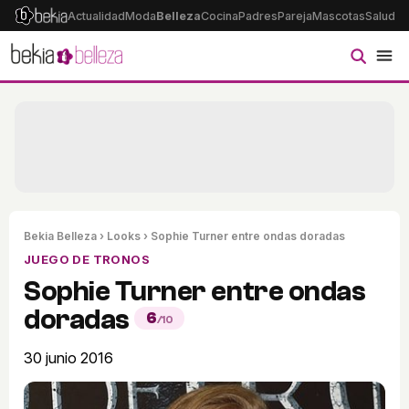
Actualidad
Moda
Belleza
Cocina
Padres
Pareja
Mascotas
Salud
Ps
Bekia Belleza
›
Looks
› Sophie Turner entre ondas doradas
JUEGO DE TRONOS
Sophie Turner entre ondas
doradas
6
/10
30 junio 2016